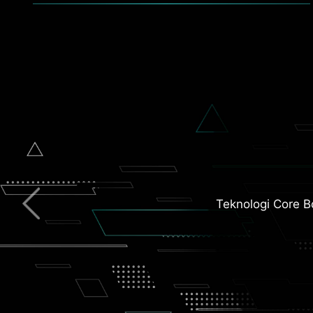
Extended Heat
Teknologi Core B
2.5G Network Solu
M.2 Shield F
Wi-F