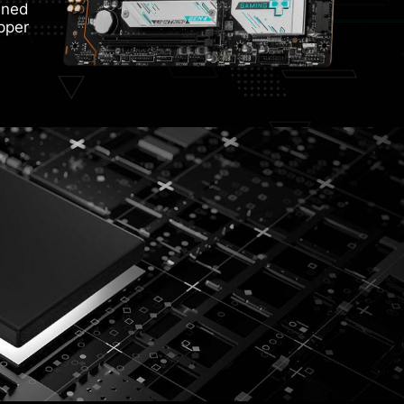
ened
pper