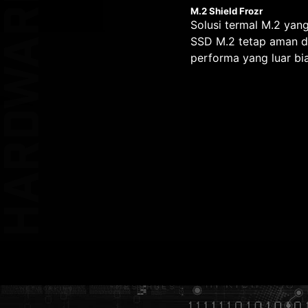
HARDWARE
2
EZ DEBUG 
M.2 Shield Frozr
Solusi termal M.2 yan
PHASE
SSD M.2 tetap aman 
UNT
performa yang luar bi
KEEP OUT Z
1
PHASE
UNT
DOUBLE ESD PRO
UNT
UNT
BE