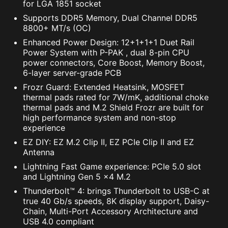
for LGA 1851 socket
Supports DDR5 Memory, Dual Channel DDR5
8800+ MT/s (OC)
Enhanced Power Design: 12+1+1+1 Duet Rail
Power System with P-PAK , dual 8-pin CPU
power connectors, Core Boost, Memory Boost,
6-layer server-grade PCB
Frozr Guard: Extended Heatsink, MOSFET
thermal pads rated for 7W/mK, additional choke
thermal pads and M.2 Shield Frozr are built for
high performance system and non-stop
experience
EZ DIY: EZ M.2 Clip II, EZ PCIe Clip II and EZ
Antenna
Lightning Fast Game experience: PCIe 5.0 slot
and Lightning Gen 5 x4 M.2
Thunderbolt™ 4: brings Thunderbolt to USB-C at
true 40 Gb/s speeds, 8K display support, Daisy-
Chain, Multi-Port Accessory Architecture and
USB 4.0 compliant