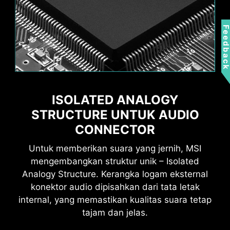
ilustrasi dan tidak disertakan dalam paket.
Feedbac
Total 160Gbps Transmission
Speed
Mentransfer file besar lebih
cepat dari sebelumnya
ISOLATED ANALOGY
STRUCTURE UNTUK AUDIO
Alokasi bandwidth adaptif
CONNECTOR
Mendukung transfer data,
gambar, video, dan lainnya
Untuk memberikan suara yang jernih, MSI
secara bersamaan
mengembangkan struktur unik – Isolated
Analogy Structure. Kerangka logam eksternal
konektor audio dipisahkan dari tata letak
internal, yang memastikan kualitas suara tetap
27W Power Delivery
tajam dan jelas.
Memberikan hingga 27W