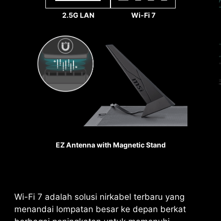
2.5G LAN
Wi-Fi 7
REINFORCED,
HEAVY SOLDERED
CONNECTIONS
MSI PCI Express Steel
Armor slots are secured to
the motherboard with
EZ Antenna with Magnetic Stand
extra solder points and
support the weight of
heavy graphics cards.
When every advantage in
games counts, Steel
Wi-Fi 7 adalah solusi nirkabel terbaru yang
Armor shields the point of
menandai lompatan besar ke depan berkat
contact from