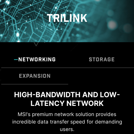
TRILINK
NETWORKING
STORAGE
EXPANSION
LIGHTNING GEN 5 PCI-E WITH
HIGH-BANDWIDTH AND LOW-
FAST AND FUTURE-READY
LATENCY NETWORK
STEEL ARMOR
STORAGE
MSI Z890 GAMING WIFI series motherboards
MSI's premium network solution provides
support all the latest storage standards, which
incredible data transfer speed for demanding
LIGHTNING GEN 5 PCI-E
allows users to connect any ultra-fast storage
users.