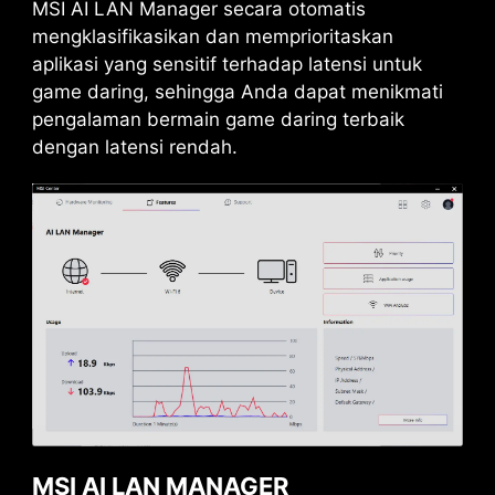
MSI AI LAN Manager secara otomatis
mengklasifikasikan dan memprioritaskan
aplikasi yang sensitif terhadap latensi untuk
game daring, sehingga Anda dapat menikmati
pengalaman bermain game daring terbaik
dengan latensi rendah.
DAISY CHAIN
EXTERNAL
STORAGE / DOCKS
Connect multiple Thunderbolt™ devices in a
daisy chain, allowing data, power, and video
signals to flow from the computer to up to five
accessories. Alternatively, use a Thunderbolt™
hub or dock to consolidate all accessories into a
single connection to your Thunderbolt™
MSI AI LAN MANAGER
computer.