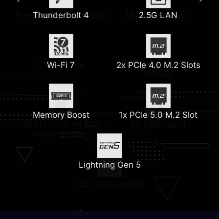
Pre-installed I/O Shield
Extended Heatsink
Thunderbolt 4
6-Layer Server Grade
M.2 Shield Frozr
2.5G LAN
PCB
PCIe Supplemental
Steel Armor
Wi-Fi 7
2x PCIe 4.0 M.2 Slots
Power
Pump Fan Support
Heatsink with 7W/mK
Thermal Pad
Memory Boost
1x PCIe 5.0 M.2 Slot
12+1+1+1 Duet Rail
EZ PCIe Clip II
Power System
Lightning Gen 5
EZ Conn Design