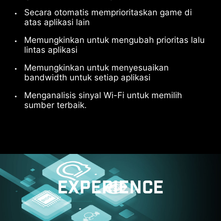
Setujui cookie YouTube untuk menonton video ini.
Secara otomatis memprioritaskan game di
atas aplikasi lain
Memungkinkan untuk mengubah prioritas lalu
Setujui dan tonton
lintas aplikasi
Setujui cookie YouTube untuk menonton video ini.
Setujui cookie YouTube untuk menonton video ini.
Memungkinkan untuk menyesuaikan
bandwidth untuk setiap aplikasi
Setujui dan tonton
Setujui dan tonton
Menganalisis sinyal Wi-Fi untuk memilih
sumber terbaik.
SIAP UNTUK MASA DEPAN -
THUNDERBOLT 5 READY
EXPERIENCE
Menghadirkan total transmisi bandwidth hingga
160 Gbps untuk perangkat dan drive
berkecepatan super terbaru. Port dapat