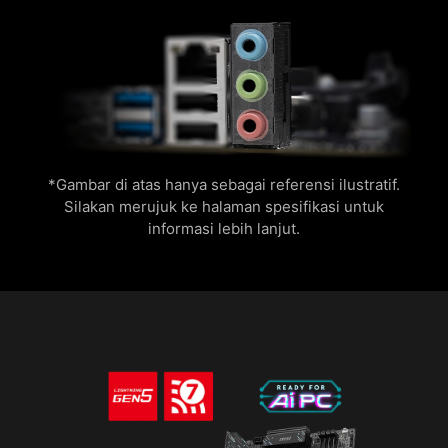
untuk pengisian cepat
USB FRONT TYPE-C
*Gambar di atas hanya sebagai referensi ilustratif.
Motherboard MSI GAMING mendukung USB
Silakan merujuk ke halaman spesifikasi untuk
Front Tipe-C yang memungkinkan gamer untuk
informasi lebih lanjut.
terhubung dengan perangkat USB terbaru.
Membangun sistem dengan casing PC MSI
untuk mendapatkan pengalaman yang paling
nyaman.