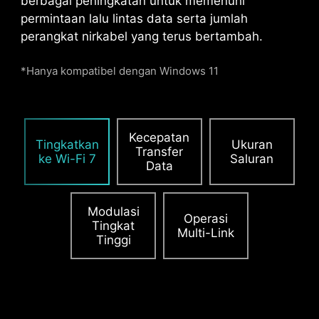
berbagai peningkatan untuk memenuhi
electromagnetic
permintaan lalu lintas data serta jumlah
interference.
perangkat nirkabel yang terus bertambah.
*Hanya kompatibel dengan Windows 11
PCIE SUPPLEMENTAL POWER
The exclusive Supplemental PCIe Power
Kecepatan
connector provides dedicated power for the
Tingkatkan
Ukuran
Transfer
high-power demands of GPUs used in AI
ke Wi-Fi 7
Saluran
Data
computing and gaming, ensuring stable,
efficient, and sustained performance.
Learn
more about chassis compatbility.
Modulasi
Operasi
Tingkat
Multi-Link
Tinggi