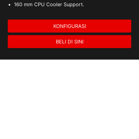
160 mm CPU Cooler Support.
KONFIGURASI
BELI DI SINI
Promosi
Get Your Voicemod PRO 30
days
Semua gambar dan deskripsi hanya sebagai ilustrasi saja.
Spesifikasi poduk, fungsi, dan tampilan dapat berbeda bedasar
CPU dan Chipset yang berbeda. Untuk spesifikasi yang lebih