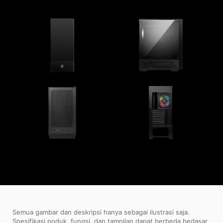
Semua gambar dan deskripsi hanya sebagai ilustrasi saja.
Spesifikasi poduk, fungsi, dan tampilan dapat berbeda bedasar