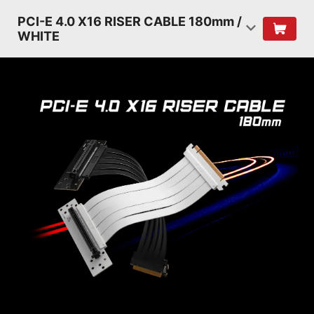
PCI-E 4.0 X16 RISER CABLE 180mm /
WHITE