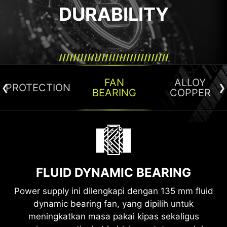
DURABILITY
FAN
ALLOY
PROTECTION
BEARING
COPPER
PROTECTION MECHANISMS
ALLOY COPPER CONNECTOR
Untuk memastikan seluruh sistem berjalan
TERMINALS
dengan aman dan stabil setiap saat, power
FLUID DYNAMIC BEARING
Konektor kabel terbuat dari terminal paduan
 di
supply ini dilengkapi berbagai mekanisme
me
High-density Cover
tembaga, sehingga power supply lebih
perlindungan untuk memberikan ketenangan
Power supply ini dilengkapi dengan 135 mm fluid
aman saat terjadi lonjakan arus yang tinggi.
Copper Wire
maksimal.
dynamic bearing fan, yang dipilih untuk
meningkatkan masa pakai kipas sekaligus