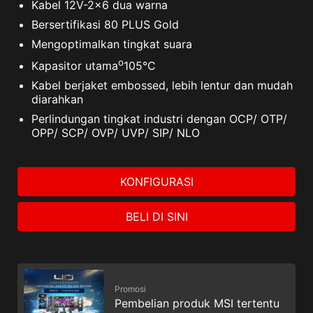
Kabel 12V-2x6 dua warna
PCIE
Bersertifikasi 80 PLUS Gold
(6+2 PIN) x 4
1 X
Mengoptimalkan tingkat suara
SATA / PERIPHERAL / FDD
o
Kapasitor utama
105°C
Kabel berjaket embossed, lebih lentur dan mudah
diarahkan
Perlindungan tingkat industri dengan OCP/ OTP/
OPP/ SCP/ OVP/ UVP/ SIP/ NLO
KONFIGURASI
1 X
12V-2x6 to Dual 8-pin
BELI DI SINI
SATA
(15 PIN) x 11
Promosi
Pembelian produk MSI tertentu