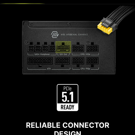
GOLD EFFICIENCY
CERTIFICATION
Efisiensi power supply berpengaruh besar
pada konsumsi daya secara keseluruhan.
Sertifikasi Gold menjadi tolok ukur
keandalan dalam efisiensi energi,
memastikan konsumsi daya lebih rendah
dan performa lebih efisien.
RELIABLE CONNECTOR
DESIGN