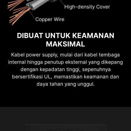
untuk memudahkan pengaturan kabel. Posisinya
Menggunakan material premium untuk
3
1
4
High-density Cover
juga bisa disesuaikan dengan bebas sesuai
meningkatkan fleksibilitas dan kelenturan kabel,
kebutuhan.
desain hitam doff yang elegan tidak hanya
Copper Wire
mempercantik tampilan, tetapi juga memudahkan
manajemen kabel dengan lebih rapi dan
DIBUAT UNTUK KEAMANAN
2 X
profesional.
MAKSIMAL
PCIe 8-pin
Kabel power supply, mulai dari kabel tembaga
internal hingga penutup eksternal yang dikepang
dengan kepadatan tinggi, sepenuhnya
bersertifikasi UL, memastikan keamanan dan
EPS
daya tahan yang unggul.
(4+4 PIN) x 2
2 X
EPS