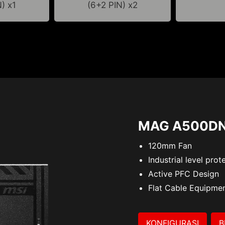
) x1
(6+2 PIN) x2
MAG A500D
120mm Fan
Industrial level pr
Active PFC Design
Flat Cable Equipme
KONFIGURASI
B