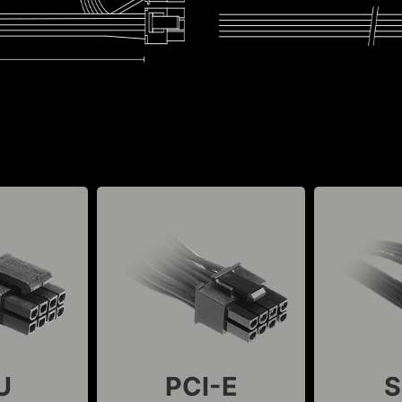
U
PCI-E
S