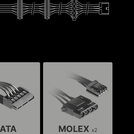
ATA
MOLEX
x2