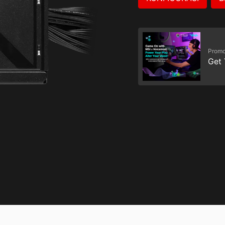
Promo
Get