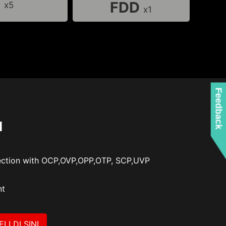
FDD
x5
x1
Feedback
N
otection with OCP,OVP,OPP,OTP, SCP,UVP
nt
ELI DI SINI