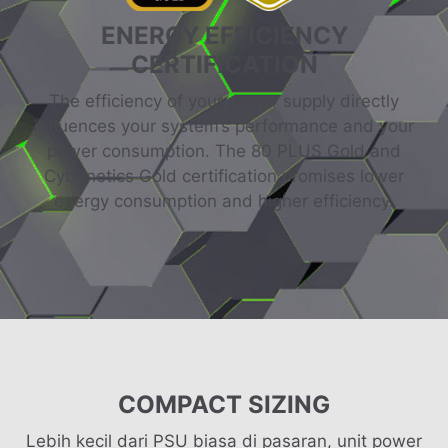
ENERGY EFFICIENCY
CERTIFICATION
The efficiency of your power supply directly
influences your system’s performance and your
power consumption. The 80 PLUS Gold and
Cybenetics Gold certification promises lower
energy consumption and higher efficiency.
COMPACT SIZING
Lebih kecil dari PSU biasa di pasaran, unit power