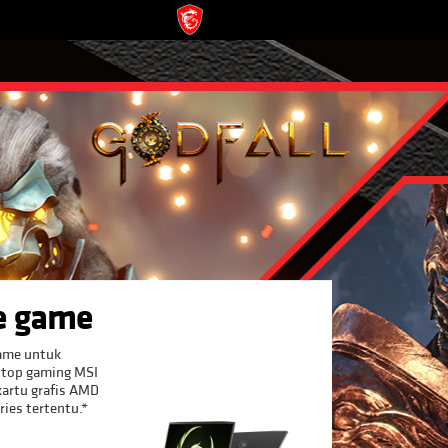
e game
game untuk
ptop gaming MSI
kartu grafis AMD
ies tertentu.*