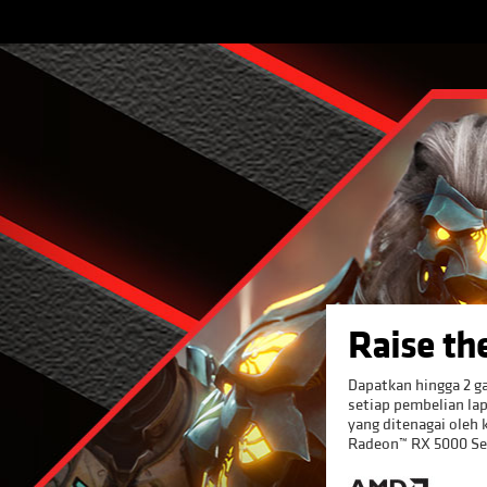
Raise th
Dapatkan hingga 2 
setiap pembelian la
yang ditenagai oleh 
Radeon™ RX 5000 Ser