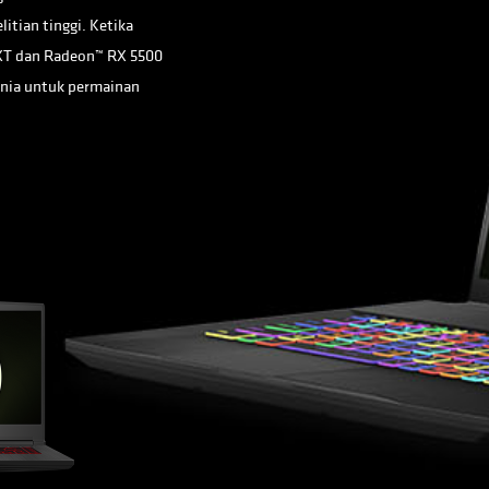
itian tinggi. Ketika
XT dan Radeon™ RX 5500
dunia untuk permainan