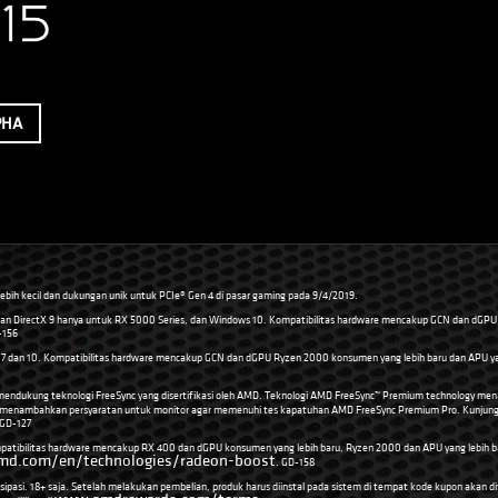
PHA
g lebih kecil dan dukungan unik untuk PCIe® Gen 4 di pasar gaming pada 9/4/2019.
 dan DirectX 9 hanya untuk RX 5000 Series, dan Windows 10. Kompatibilitas hardware mencakup GCN dan dGPU
-156
7 dan 10. Kompatibilitas hardware mencakup GCN dan dGPU Ryzen 2000 konsumen yang lebih baru dan APU yang l
endukung teknologi FreeSync yang disertifikasi oleh AMD. Teknologi AMD FreeSync™ Premium technology me
o menambahkan persyaratan untuk monitor agar memenuhi tes kapatuhan AMD FreeSync Premium Pro. Kunjun
 GD-127
atibilitas hardware mencakup RX 400 dan dGPU konsumen yang lebih baru, Ryzen 2000 dan APU yang lebih baru,
d.com/en/technologies/radeon-boost
. GD-158
ipasi. 18+ saja. Setelah melakukan pembelian, produk harus diinstal pada sistem di tempat kode kupon akan di