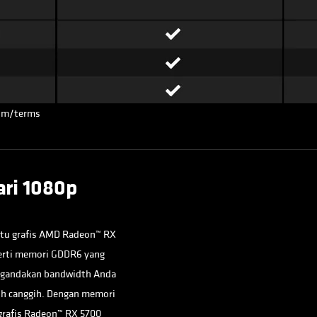
om/terms
ri 1080p
rtu grafis AMD Radeon™ RX
perti memori GDDR6 yang
nggandakan bandwidth Anda
ih canggih. Dengan memori
grafis Radeon™ RX 5700