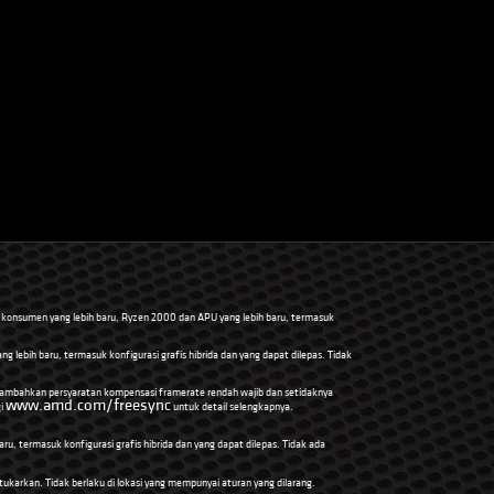
 konsumen yang lebih baru, Ryzen 2000 dan APU yang lebih baru, termasuk
ebih baru, termasuk konfigurasi grafis hibrida dan yang dapat dilepas. Tidak
nambahkan persyaratan kompensasi framerate rendah wajib dan setidaknya
www.amd.com/freesync
gi
untuk detail selengkapnya.
 termasuk konfigurasi grafis hibrida dan yang dapat dilepas. Tidak ada
tukarkan. Tidak berlaku di lokasi yang mempunyai aturan yang dilarang.