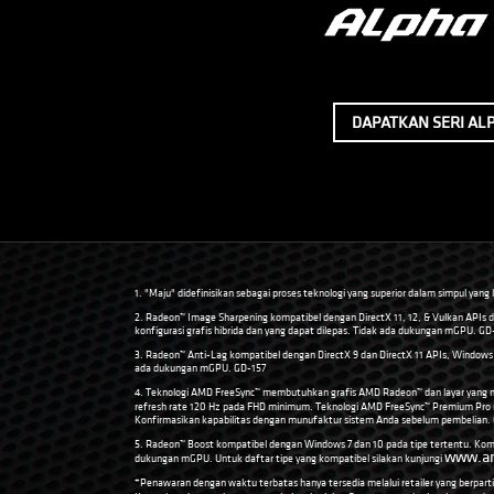
DAPATKAN SERI AL
1. "Maju" didefinisikan sebagai proses teknologi yang superior dalam simpul yan
2. Radeon™ Image Sharpening kompatibel dengan DirectX 11, 12, & Vulkan APIs
konfigurasi grafis hibrida dan yang dapat dilepas. Tidak ada dukungan mGPU. GD
3. Radeon™ Anti-Lag kompatibel dengan DirectX 9 dan DirectX 11 APIs, Windows 
ada dukungan mGPU. GD-157
4. Teknologi AMD FreeSync™ membutuhkan grafis AMD Radeon™ dan layar yang m
refresh rate 120 Hz pada FHD minimum. Teknologi AMD FreeSync™ Premium Pr
Konfirmasikan kapabilitas dengan munufaktur sistem Anda sebelum pembelian.
5. Radeon™ Boost kompatibel dengan Windows 7 dan 10 pada tipe tertentu. Komp
www.am
dukungan mGPU. Untuk daftar tipe yang kompatibel silakan kunjungi
*Penawaran dengan waktu terbatas hanya tersedia melalui retailer yang berpartis