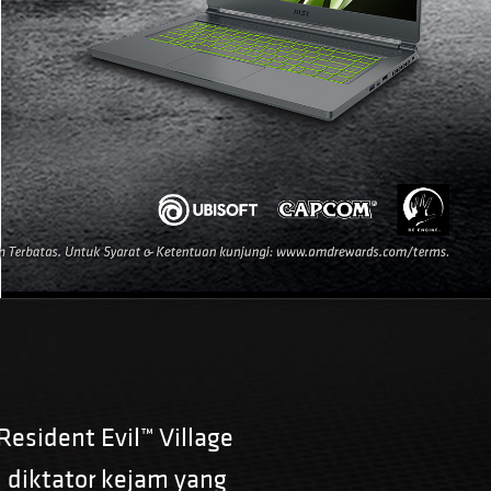
esident Evil™ Village
 diktator kejam yang