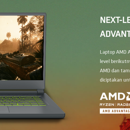
NEXT-L
ADVAN
Laptop AMD 
level berikutn
AMD dan tamp
diciptakan u