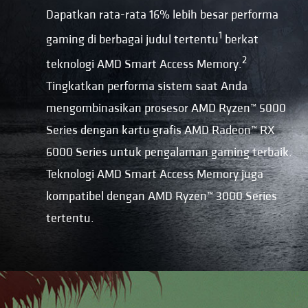
Dapatkan rata-rata 16% lebih besar performa
1
gaming di berbagai judul tertentu
berkat
2
teknologi AMD Smart Access Memory.
Tingkatkan performa sistem saat Anda
mengombinasikan prosesor AMD Ryzen™ 5000
Series dengan kartu grafis AMD Radeon™ RX
6000 Series untuk pengalaman gaming terbaik.
Teknologi AMD Smart Access Memory juga
kompatibel dengan AMD Ryzen™ 3000 Series
tertentu.