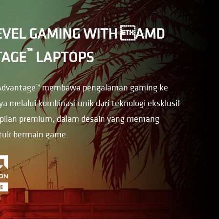
EVEL GAMING WITH AMD
™
TAGE
LAPTOPS
Advantage™ membawa pengalaman gaming ke
ya melalui kombinasi unik dari teknologi eksklusif
ilan premium, dalam desain yang memang
ntuk bermain game.