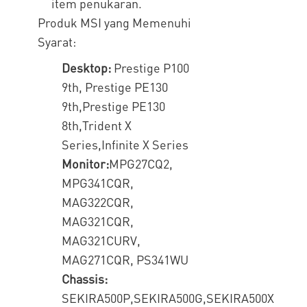
item penukaran.
Produk MSI yang Memenuhi
Syarat:
Desktop:
Prestige P100
9th, Prestige PE130
9th,Prestige PE130
8th,Trident X
Series,Infinite X Series
Monitor:
MPG27CQ2,
MPG341CQR,
MAG322CQR,
MAG321CQR,
MAG321CURV,
MAG271CQR, PS341WU
Chassis:
SEKIRA500P,SEKIRA500G,SEKIRA500X