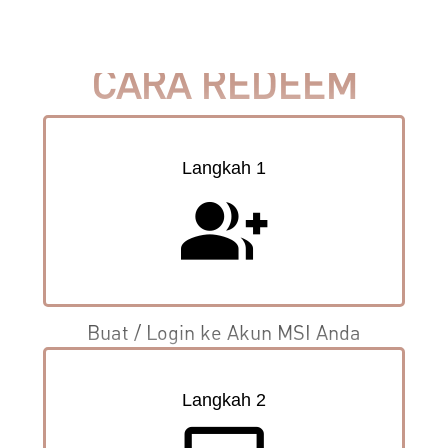
CARA REDEEM
Langkah 1
group_add
Buat / Login ke Akun MSI Anda
Langkah 2