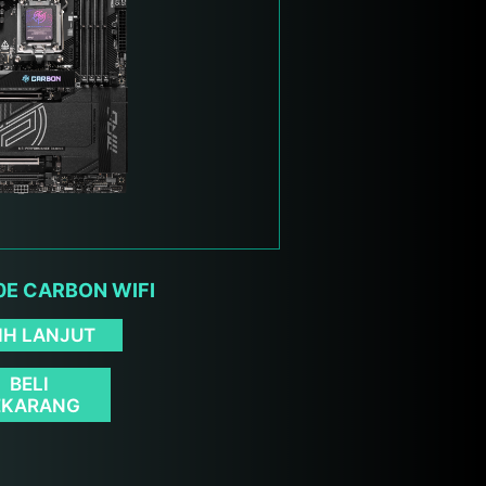
E CARBON WIFI
IH LANJUT
BELI
EKARANG