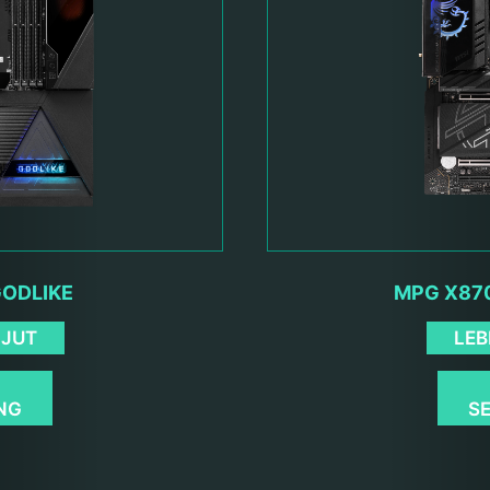
GODLIKE
MPG X870
NJUT
LEB
NG
S