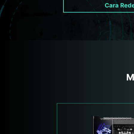
Cara Red
M