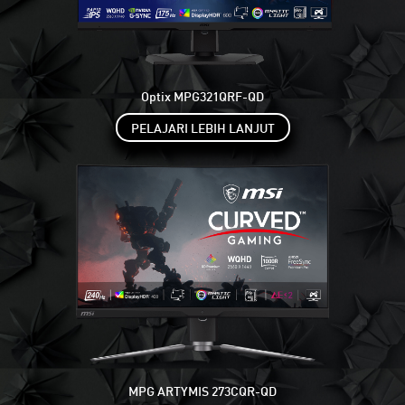
Optix MPG321QRF-QD
PELAJARI LEBIH LANJUT
MPG ARTYMIS 273CQR-QD