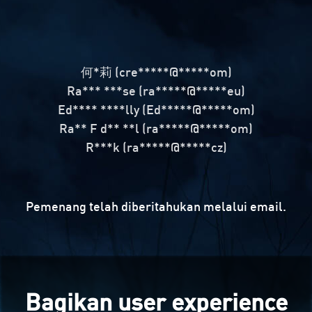
何*莉 (cre*****@*****om)
Ra*** ***se (ra*****@*****eu)
Ed**** ****lly (Ed*****@*****om)
Ra** F d** **l (ra*****@*****om)
R***k (ra*****@*****cz)
Pemenang telah diberitahukan melalui email.
Bagikan user experience