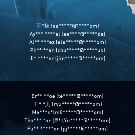
王*棟 (sa*****@*****om)
Ay*** ****al (ae****@*****de)
Al** ***ez (ale*****@*****om)
Ph** **an (chu*****@*****uk)
Ji* ****er (jim*****@*****om)
Er** **oe (te*****@*****om)
工* *則 (ryu*****@*****om)
Ma***s*(m0*****@*****om)
Tho*** *an 譚* (Yo*****@*****om)
Pa** *****on (pj*****@*****om)