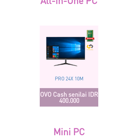
All-in-One PC
PRO 24X 10M
OVO Cash senilai IDR
400.000
Mini PC