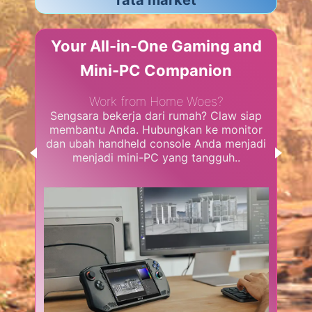
Your All-in-One Gaming and
Mini-PC Companion
Work from Home Woes?
keras.
Sengsara bekerja dari rumah? Claw siap
Uba
eperti
membantu Anda. Hubungkan ke monitor
gaming
atkan
dan ubah handheld console Anda menjadi
dun
t Anda
menjadi mini-PC yang tangguh..
e mana
mengh