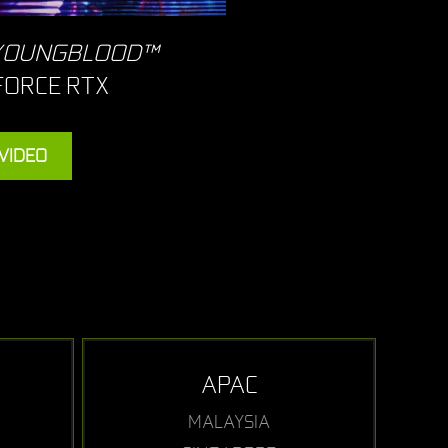
 YOUNGBLOOD™
ORCE RTX
VIDEO
APAC
MALAYSIA