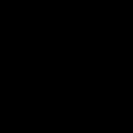
FLIGHT
HOTEL