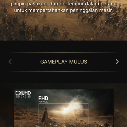
pimpin pasukan, dan bertempur dalam perang
untuk mempertahankan peninggalan mesir.
GAMEPLAY MULUS
GAMING INTELLIGENCE APP
Sederhanakan pengaturan monitor dengan
Monitor gaming MSI dilengkapi dengan
Gaming Intelligence APP. Sesuaikan
teknologi HDR yang dapat memproduksi
pengaturan, ganti game dengan mudah
warna lebih detail, jangkauan warna yang
menggunakan hotkey, dan aktifkan Night
luas, dan mirip dengan penglihatan mata