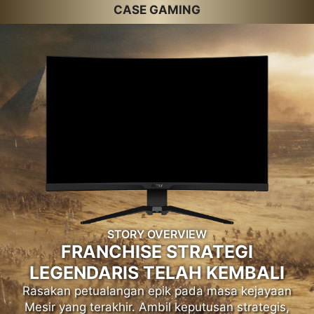
CASE GAMING
STORY OVERVIEW
FRANCHISE STRATEGI
LEGENDARIS TELAH KEMBALI
Rasakan petualangan epik pada masa kejayaan
Mesir yang terakhir. Ambil keputusan strategis,