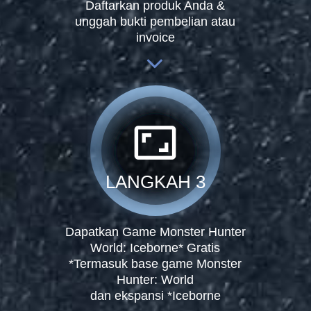
Daftarkan produk Anda &
unggah bukti pembelian atau
invoice
aspect_ratio
LANGKAH 3
Dapatkan Game Monster Hunter
World: Iceborne* Gratis
*Termasuk base game Monster
Hunter: World
dan ekspansi *Iceborne