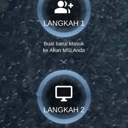
group_add
LANGKAH 1
Buat baru/ Masuk
ke Akun MSI Anda
desktop_windows
LANGKAH 2