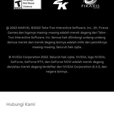
@ 2022 MARVEL ©2022 Take-Two Interactive Software, Inc., 2K, Firaxis
Games dan logonya masing-masing adalah merek dagang dari Take-
Two Interactive Software, Inc. Semua hak dilindungi undang-undang.
Semua merek dan merek dagang lainnya adalah milik dari pemiliknya
masing-masing. Seluruh hak cipta.
© NVIDIA Corporation 2022. Seluruh hak cipta. NVIDIA, logo NVIDIA,
GeForce, GeForce RTX, dan GeForce NOW adalah merek dagang
dan/atau merek dagang terdaftar dari NVIDIA Corporation di A.S. dan
negara lainnya.
Hubungi Kami