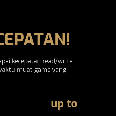
CEPATAN!
pai kecepatan read/write
 waktu muat game yang
up to