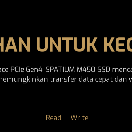
AN UNTUK KE
ace PCIe Gen4, SPATIUM M450 SSD menca
memungkinkan transfer data cepat dan
Read
Write