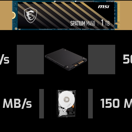
/s
5
 MB/s
150 