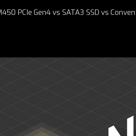
450 PCIe Gen4 vs SATA3 SSD vs Conven