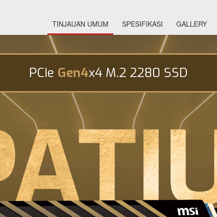
TINJAUAN UMUM
SPESIFIKASI
GALLERY
PCIe
Gen4
x4 M.2 2280 SSD