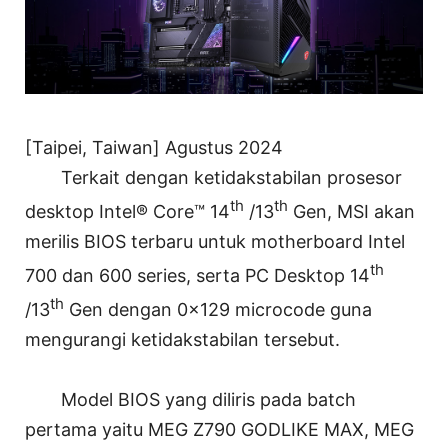
[Taipei, Taiwan] Agustus 2024
Terkait dengan ketidakstabilan prosesor
th
th
desktop Intel® Core™ 14
/13
Gen, MSI akan
merilis BIOS terbaru untuk motherboard Intel
th
700 dan 600 series, serta PC Desktop 14
th
/13
Gen dengan 0x129 microcode guna
mengurangi ketidakstabilan tersebut.
Model BIOS yang diliris pada batch
pertama yaitu MEG Z790 GODLIKE MAX, MEG