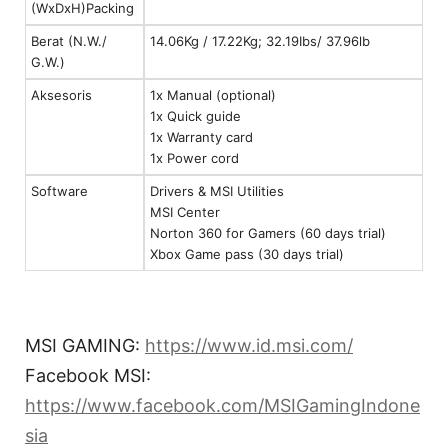
(WxDxH)Packing
Berat (N.W./
14.06Kg / 17.22Kg; 32.19Ibs/ 37.96lb
G.W.)
Aksesoris
1x Manual (optional)
1x Quick guide
1x Warranty card
1x Power cord
Software
Drivers & MSI Utilities
MSI Center
Norton 360 for Gamers (60 days trial)
Xbox Game pass (30 days trial)
MSI GAMING:
https://www.id.msi.com/
Facebook MSI:
https://www.facebook.com/MSIGamingIndone
sia