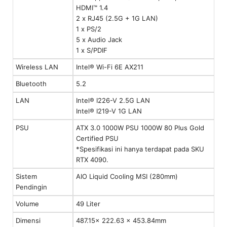
HDMI™ 1.4
2 x RJ45 (2.5G + 1G LAN)
1 x PS/2
5 x Audio Jack
1 x S/PDIF
Wireless LAN
Intel® Wi-Fi 6E AX211
Bluetooth
5.2
LAN
Intel® I226-V 2.5G LAN
Intel® I219-V 1G LAN
PSU
ATX 3.0 1000W PSU 1000W 80 Plus Gold
Certified PSU
*Spesifikasi ini hanya terdapat pada SKU
RTX 4090.
Sistem
AIO Liquid Cooling MSI (280mm)
Pendingin
Volume
49 Liter
Dimensi
487.15x 222.63 x 453.84mm