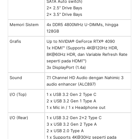
SATA Auto switch)
2x 2.5" Drive Bays
2x 3.5" Drive Bays
Memori Sistem
4x DDR5 4800MHz U-DIMMs, hingga
128GB
Grafis
Up to NVIDIA® GeForce RTX® 4090
1x HDMI™ (Supports 4K@120Hz HDR,
8K@60Hz HDR, dan Variable Refresh Rate
seperti pada HDMI™)
3x DisplayPort (1.4a)
Sound
7.1 Channel HD Audio dengan Nahimic 3
audio enhancer (ALC897)
I/O (Top)
1 x USB 3.2 Gen 2 Type C
2 x USB 3.2 Gen 1 Type A
1 x Mic in / 1 x Headphone out
I/O (Rear)
1 x USB 3.2 Gen 2x2 Type C
3 x USB 3.2 Gen 2 Type A
2 x USB 2.0 Type A
1 x Supports 4K@30Hz seperti pada