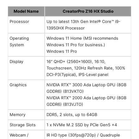
Model Name
CreatorPro Z16 HX Studio
Processor
Up to latest 13th Gen Intel® Core™ i9-
13950HX Processor
Operating
Windows 11 Home (MSI recommends
System
Windows 11 Pro for business.)
Windows 11 Pro
Display
16" QHD+ (2560x1600), 16:10,
Touchscreen, 120Hz Refresh Rate, 100%
DCI-P3(Typical), IPS-Level panel
Graphics
NVIDIA RTX™ 3000 Ada Laptop GPU (8GB
GDDR6) (B13VKTO)
NVIDIA RTX™ 2000 Ada Laptop GPU (8GB
GDDR6) (B13VJTO)
Memory
DDR5, 2 slots, up to 64GB
Storage Slots
1 x NVMe M.2 SSD by PCIe Gen5 x4
Webcam /
IR HD type (30fps@720p) / Quadruple