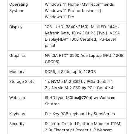
Operating
Windows 11 Home (MSI recommends
System
Windows 11 Pro for business.)
Windows 11 Pro
Display
17.3" UHD (3840x2160), MiniLED, 144Hz
Refresh Rate, 100% DCI-P3 (Typ.), VESA
DisplayHDR™ 1000 Certified, IPS-Level
panel
Graphics
NVIDIA RTX™ 3500 Ada Laptop GPU (12GB
GDDR6)
Memory
DDR5, 4 Slots, up to 128GB
Storage Slots
1 x NVMe M.2 SSD by PCIe Gen5 x4
2 x NVMe M.2 SSD by PCIe Gen4 x4
Webcam
IR HD type (30fps@720p) w/ Webcam
Shutter
Keyboard
Per-Key RGB keyboard by SteelSeries
Security
Discrete Trusted Platform Module(dTPM)
2.0/ Fingerprint Reader / IR Webcam