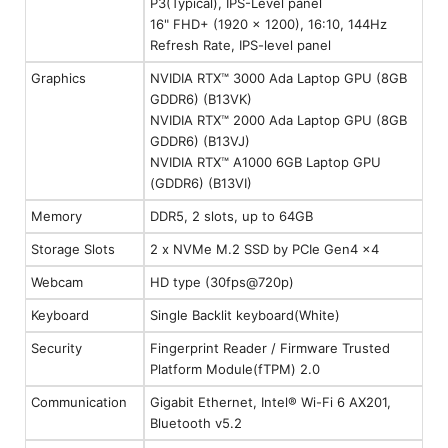
P3(Typical), IPS-Level panel
16" FHD+ (1920 x 1200), 16:10, 144Hz
Refresh Rate, IPS-level panel
Graphics
NVIDIA RTX™ 3000 Ada Laptop GPU (8GB
GDDR6) (B13VK)
NVIDIA RTX™ 2000 Ada Laptop GPU (8GB
GDDR6) (B13VJ)
NVIDIA RTX™ A1000 6GB Laptop GPU
(GDDR6) (B13VI)
Memory
DDR5, 2 slots, up to 64GB
Storage Slots
2 x NVMe M.2 SSD by PCIe Gen4 x4
Webcam
HD type (30fps@720p)
Keyboard
Single Backlit keyboard(White)
Security
Fingerprint Reader / Firmware Trusted
Platform Module(fTPM) 2.0
Communication
Gigabit Ethernet, Intel® Wi-Fi 6 AX201,
Bluetooth v5.2