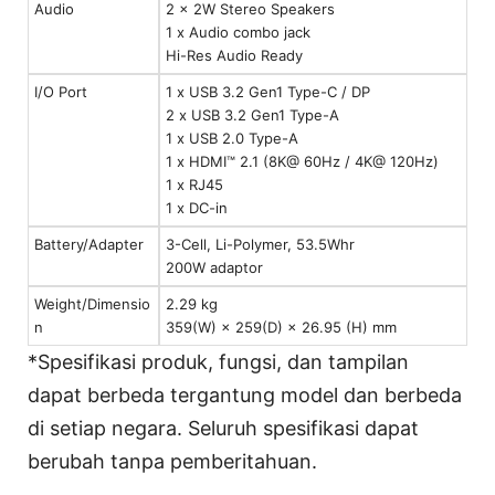
Audio
2 x 2W Stereo Speakers
1 x Audio combo jack
Hi-Res Audio Ready
I/O Port
1 x USB 3.2 Gen1 Type-C / DP
2 x USB 3.2 Gen1 Type-A
1 x USB 2.0 Type-A
1 x HDMI™ 2.1 (8K@ 60Hz / 4K@ 120Hz)
1 x RJ45
1 x DC-in
Battery/Adapter
3-Cell, Li-Polymer, 53.5Whr
200W adaptor
Weight/Dimensio
2.29 kg
n
359(W) × 259(D) × 26.95 (H) mm
*Spesifikasi produk, fungsi, dan tampilan
dapat berbeda tergantung model dan berbeda
di setiap negara. Seluruh spesifikasi dapat
berubah tanpa pemberitahuan.