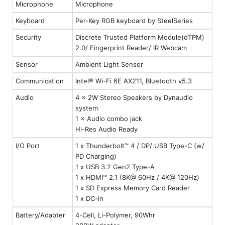
Microphone
Microphone
Keyboard
Per-Key RGB keyboard by SteelSeries
Security
Discrete Trusted Platform Module(dTPM)
2.0/ Fingerprint Reader/ IR Webcam
Sensor
Ambient Light Sensor
Communication
Intel® Wi-Fi 6E AX211, Bluetooth v5.3
Audio
4 × 2W Stereo Speakers by Dynaudio
system
1 × Audio combo jack
Hi-Res Audio Ready
I/O Port
1 x Thunderbolt™ 4 / DP/ USB Type-C (w/
PD Charging)
1 x USB 3.2 Gen2 Type-A
1 x HDMI™ 2.1 (8K@ 60Hz / 4K@ 120Hz)
1 x SD Express Memory Card Reader
1 x DC-in
Battery/Adapter
4-Cell, Li-Polymer, 90Whr