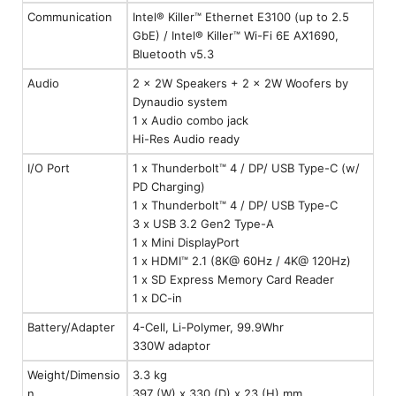
Communication
Intel® Killer™ Ethernet E3100 (up to 2.5
GbE) / Intel® Killer™ Wi-Fi 6E AX1690,
Bluetooth v5.3
Audio
2 × 2W Speakers + 2 x 2W Woofers by
Dynaudio system
1 x Audio combo jack
Hi-Res Audio ready
I/O Port
1 x Thunderbolt™ 4 / DP/ USB Type-C (w/
PD Charging)
1 x Thunderbolt™ 4 / DP/ USB Type-C
3 x USB 3.2 Gen2 Type-A
1 x Mini DisplayPort
1 x HDMI™ 2.1 (8K@ 60Hz / 4K@ 120Hz)
1 x SD Express Memory Card Reader
1 x DC-in
Battery/Adapter
4-Cell, Li-Polymer, 99.9Whr
330W adaptor
Weight/Dimensio
3.3 kg
n
397 (W) x 330 (D) x 23 (H) mm