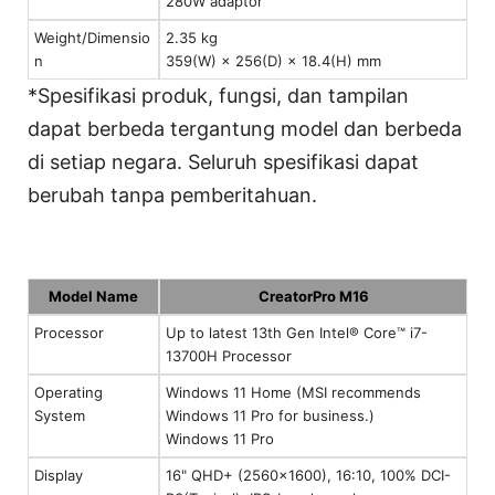
280W adaptor
Weight/Dimensio
2.35 kg
n
359(W) × 256(D) × 18.4(H) mm
*Spesifikasi produk, fungsi, dan tampilan
dapat berbeda tergantung model dan berbeda
di setiap negara. Seluruh spesifikasi dapat
berubah tanpa pemberitahuan.
Model Name
CreatorPro M16
Processor
Up to latest 13th Gen Intel® Core™ i7-
13700H Processor
Operating
Windows 11 Home (MSI recommends
System
Windows 11 Pro for business.)
Windows 11 Pro
Display
16" QHD+ (2560x1600), 16:10, 100% DCI-