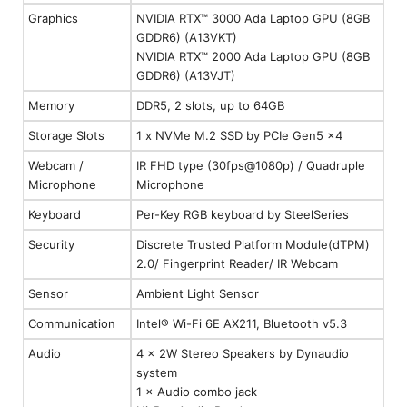
Graphics
NVIDIA RTX™ 3000 Ada Laptop GPU (8GB
GDDR6) (A13VKT)
NVIDIA RTX™ 2000 Ada Laptop GPU (8GB
GDDR6) (A13VJT)
Memory
DDR5, 2 slots, up to 64GB
Storage Slots
1 x NVMe M.2 SSD by PCIe Gen5 x4
Webcam /
IR FHD type (30fps@1080p) / Quadruple
Microphone
Microphone
Keyboard
Per-Key RGB keyboard by SteelSeries
Security
Discrete Trusted Platform Module(dTPM)
2.0/ Fingerprint Reader/ IR Webcam
Sensor
Ambient Light Sensor
Communication
Intel® Wi-Fi 6E AX211, Bluetooth v5.3
Audio
4 × 2W Stereo Speakers by Dynaudio
system
1 × Audio combo jack