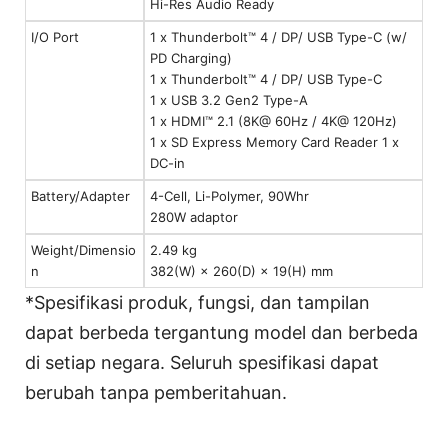
Hi-Res Audio Ready
I/O Port
1 x Thunderbolt™ 4 / DP/ USB Type-C (w/
PD Charging)
1 x Thunderbolt™ 4 / DP/ USB Type-C
1 x USB 3.2 Gen2 Type-A
1 x HDMI™ 2.1 (8K@ 60Hz / 4K@ 120Hz)
1 x SD Express Memory Card Reader 1 x
DC-in
Battery/Adapter
4-Cell, Li-Polymer, 90Whr
280W adaptor
Weight/Dimensio
2.49 kg
n
382(W) × 260(D) × 19(H) mm
*Spesifikasi produk, fungsi, dan tampilan
dapat berbeda tergantung model dan berbeda
di setiap negara. Seluruh spesifikasi dapat
berubah tanpa pemberitahuan.