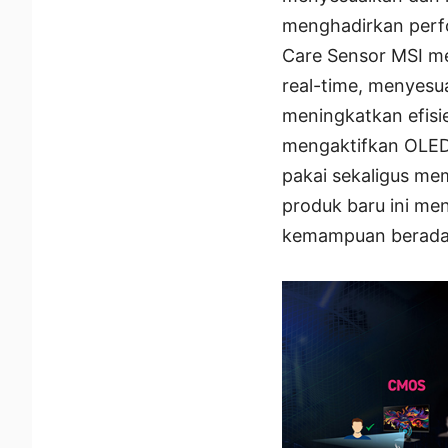
menghadirkan perfo
Care Sensor MSI m
real-time, menyesu
meningkatkan efisi
mengaktifkan OLED
pakai sekaligus me
produk baru ini me
kemampuan beradap