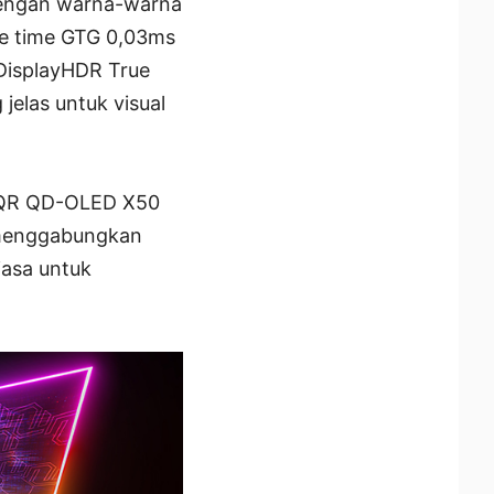
 dengan warna-warna
se time GTG 0,03ms
 DisplayHDR True
jelas untuk visual
71QR QD-OLED X50
- menggabungkan
iasa untuk