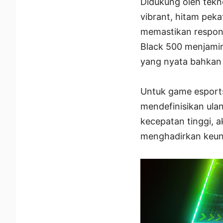
Didukung oleh tekn
vibrant, hitam pek
memastikan respons
Black 500 menjamin 
yang nyata bahkan 
Untuk game esport
mendefinisikan ula
kecepatan tinggi, a
menghadirkan keun