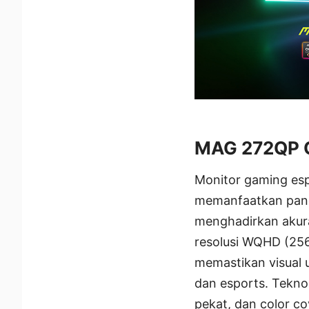
MAG 272QP 
Monitor gaming es
memanfaatkan pane
menghadirkan akura
resolusi WQHD (256
memastikan visual u
dan esports. Tekn
pekat, dan color co