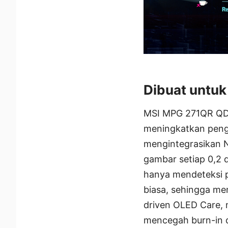
Dibuat untuk
MSI MPG 271QR QD-
meningkatkan penga
mengintegrasikan 
gambar setiap 0,2 d
hanya mendeteksi p
biasa, sehingga me
driven OLED Care, 
mencegah burn-in d