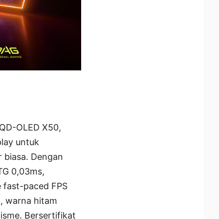
P QD-OLED X50,
lay untuk
r biasa. Dengan
GTG 0,03ms,
e fast-paced FPS
, warna hitam
isme. Bersertifikat