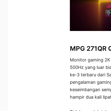
MPG 271QR 
Monitor gaming 2K 
500Hz yang luar b
ke-3 terbaru dari 
pengalaman gaming
keseimbangan semp
hampir dua kali lipa