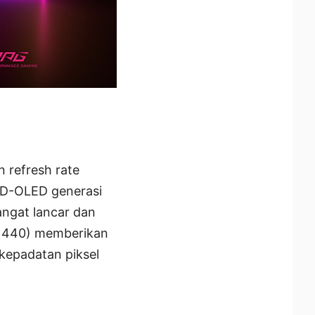
 refresh rate
QD-OLED generasi
angat lancar dan
 1440) memberikan
epadatan piksel