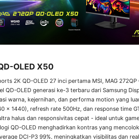
QD-OLED X50
ports 2K QD-OLED 27 inci pertama MSI, MAG 272Q
l QD-OLED generasi ke-3 terbaru dari Samsung Disp
si warna, kejernihan, dan performa motion yang lua
0 x 1440), refresh rate 500Hz, dan response time 
ltra halus dan responsivitas cepat - ideal untuk gam
ologi QD-OLED menghadirkan kontras yang mencolok
verage DCI-P3 99%, meningkatkan visibilitas dan real