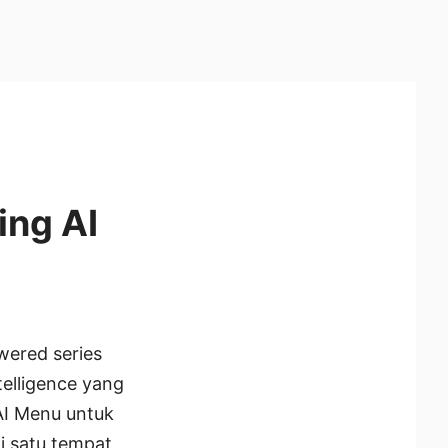
ng AI
ered series
telligence yang
 AI Menu untuk
 satu tempat,