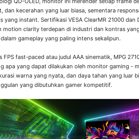
ologi QD-OLED, monitor ini merender setiap frame
at, dan kecerahan yang luar biasa, sementara respon
 yang instant. Sertifikasi VESA ClearMR 21000 dan
motion clarity terdepan di industri dan kontras yang 
dalam gameplay yang paling intens sekalipun.
s FPS fast-paced atau judul AAA sinematik, MPG 2
ng apa yang dapat dilakukan oleh monitor gaming 
kurasi warna yang nyata, dan daya tahan yang luar b
ggulan yang dibutuhkan gamer kompetitif.