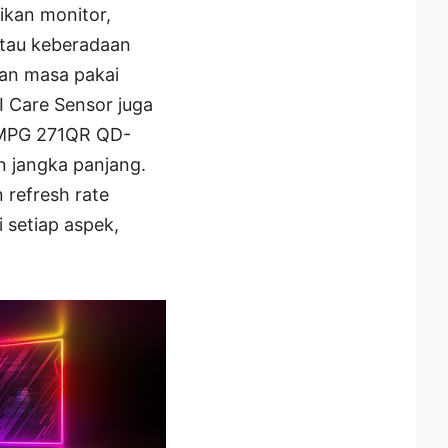
ikan monitor,
tau keberadaan
an masa pakai
I Care Sensor juga
 MPG 271QR QD-
n jangka panjang.
refresh rate
 setiap aspek,