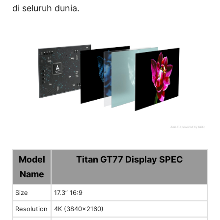
di seluruh dunia.
Model
Titan GT77 Display SPEC
Name
Size
17.3” 16:9
Resolution
4K (3840x2160)