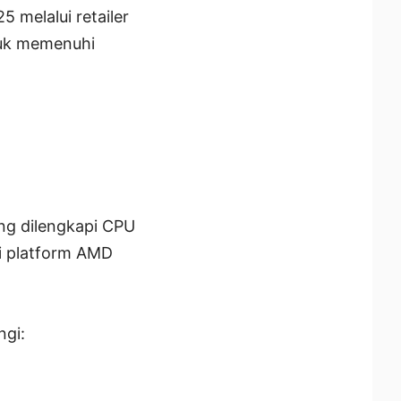
 melalui retailer
tuk memenuhi
ng dilengkapi CPU
i platform AMD
ngi: