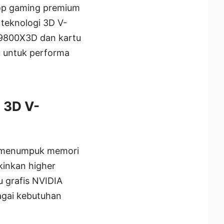
top gaming premium
teknologi 3D V-
 9800X3D dan kartu
u untuk performa
 3D V-
g menumpuk memori
inkan higher
u grafis NVIDIA
agai kebutuhan