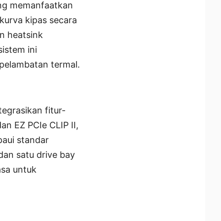
yang memanfaatkan
kurva kipas secara
n heatsink
stem ini
pelambatan termal.
grasikan fitur-
an EZ PCIe CLIP II,
paui standar
dan satu drive bay
sa untuk