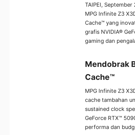
TAIPEI, September
MPG Infinite Z3 X3
Cache™ yang inova
grafis NVIDIA® GeF
gaming dan penga
Mendobrak B
Cache™
MPG Infinite Z3 X
cache tambahan un
sustained clock sp
GeForce RTX™ 5090,
performa dan budg