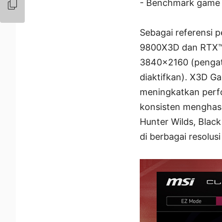
- Benchmark game 
Sebagai referensi 
9800X3D dan RTX™ 
3840x2160 (pengat
diaktifkan). X3D G
meningkatkan perfo
konsisten menghasi
Hunter Wilds, Blac
di berbagai resolusi