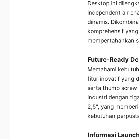
Desktop ini dileng
independent air ch
dinamis. Dikombina
komprehensif yang
mempertahankan su
Future-Ready De
Memahami kebutuhan
fitur inovatif yang
serta thumb screw y
industri dengan tig
2,5", yang member
kebutuhan perpust
Informasi Launc