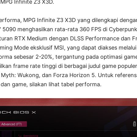
MPG Infinite Z3 X3D.
performa, MPG Infinite Z3 X3D yang dilengkapi den
5090 menghasilkan rata-rata 360 FPS di Cyberpunk 
uran RTX Medium dengan DLSS Performance dan Fr
aming Mode eksklusif MSI, yang dapat diakses melalui
rma sebesar 2-20%, tergantung pada optimasi game.
lkan frame rate tinggi di berbagai judul game popul
k Myth: Wukong, dan Forza Horizon 5. Untuk referens
 dan game, silakan lihat tabel performa.