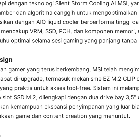
kapi dengan teknologi Silent Storm Cooling AI MSI, 
amber dan algoritma canggih untuk mengoptimalkan 
sikan dengan AIO liquid cooler berperforma tinggi da
 mencakup VRM, SSD, PCH, dan komponen memori, si
hu optimal selama sesi gaming yang panjang tanpa 
sign
 gamer yang terus berkembang, MSI telah menginte
 dapat di-upgrade, termasuk mekanisme EZ M.2 CLIP d
ang praktis untuk akses tool-free. Sistem ini melam
a slot SSD M.2, dilengkapi dengan dua drive bay 3,5" 
ikan kemampuan ekspansi penyimpanan yang luar bia
akaan game dan content creation yang menuntut.
h