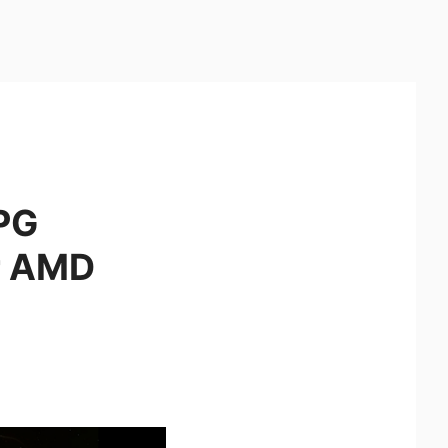
PG
or AMD