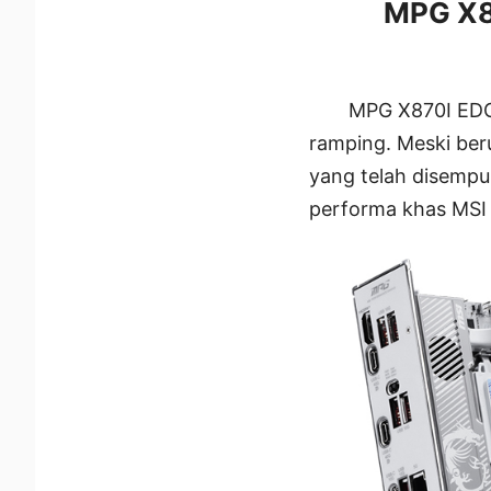
MPG X87
MPG X870I EDGE
ramping. Meski ber
yang telah disempu
performa khas MSI 