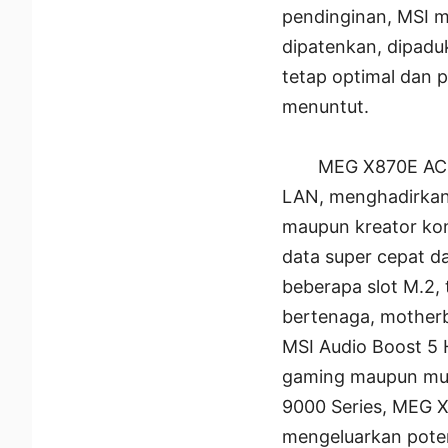
pendinginan, MSI m
dipatenkan, dipadu
tetap optimal dan 
menuntut.
MEG X870E ACE
LAN, menghadirkan 
maupun kreator kon
data super cepat d
beberapa slot M.2,
bertenaga, mother
MSI Audio Boost 5 H
gaming maupun mul
9000 Series, MEG 
mengeluarkan poten