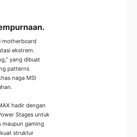
sempurnaan.
i motherboard
tasi ekstrem.
ng,” yang dibuat
ing patterns
 khas naga MSI
uhan.
MAX hadir dengan
Power Stages untuk
ns maupun gaming
kuat struktur