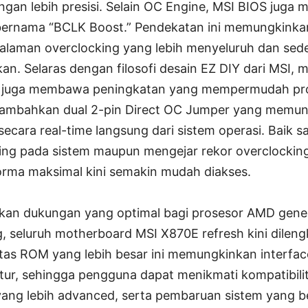
ngan lebih presisi. Selain OC Engine, MSI BIOS juga 
 bernama “BCLK Boost.” Pendekatan ini memungkink
laman overclocking yang lebih menyeluruh dan sed
kan. Selaras dengan filosofi desain EZ DIY dari MSI
ini juga membawa peningkatan yang mempermudah pr
ambahkan dual 2-pin Direct OC Jumper yang memu
ecara real-time langsung dari sistem operasi. Baik 
ng pada sistem maupun mengejar rekor overclocking, f
rma maksimal kini semakin mudah diakses.
an dukungan yang optimal bagi prosesor AMD genera
seluruh motherboard MSI X870E refresh kini dileng
as ROM yang lebih besar ini memungkinkan interfac
itur, sehingga pengguna dapat menikmati kompatibili
 yang lebih advanced, serta pembaruan sistem yang b