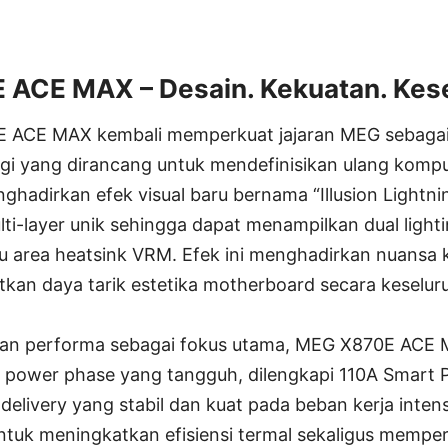
ACE MAX – Desain. Kekuatan. Ke
 ACE MAX kembali memperkuat jajaran MEG sebaga
ggi yang dirancang untuk mendefinisikan ulang kompu
ghadirkan efek visual baru bernama “Illusion Lightni
ti-layer unik sehingga dapat menampilkan dual light
tu area heatsink VRM. Efek ini menghadirkan nuansa
tkan daya tarik estetika motherboard secara keselur
an performa sebagai fokus utama, MEG X870E ACE 
 power phase yang tangguh, dilengkapi 110A Smart 
elivery yang stabil dan kuat pada beban kerja inte
ntuk meningkatkan efisiensi termal sekaligus memper