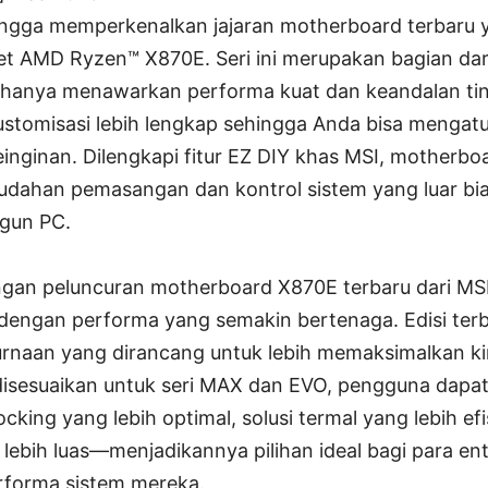
ngga memperkenalkan jajaran motherboard terbaru 
et AMD Ryzen™ X870E. Seri ini merupakan bagian dari
k hanya menawarkan performa kuat dan keandalan ting
stomisasi lebih lengkap sehingga Anda bisa mengat
inginan. Dilengkapi fitur EZ DIY khas MSI, motherboa
ahan pemasangan dan kontrol sistem yang luar bias
gun PC.
gan peluncuran motherboard X870E terbaru dari M
dengan performa yang semakin bertenaga. Edisi ter
rnaan yang dirancang untuk lebih memaksimalkan ki
disesuaikan untuk seri MAX dan EVO, pengguna dap
ing yang lebih optimal, solusi termal yang lebih efi
 lebih luas—menjadikannya pilihan ideal bagi para en
forma sistem mereka.