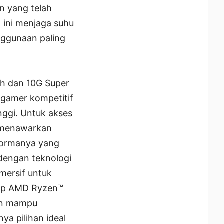
n yang telah
 ini menjaga suhu
nggunaan paling
h dan 10G Super
 gamer kompetitif
nggi. Untuk akses
i menawarkan
formanya yang
dengan teknologi
imersif untuk
top AMD Ryzen™
an mampu
a pilihan ideal