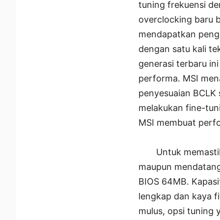
tuning frekuensi de
overclocking baru
mendapatkan penga
dengan satu kali te
generasi terbaru 
performa. MSI men
penyesuaian BCLK s
melakukan fine-tuni
MSI membuat perfo
Untuk memastik
maupun mendatang, 
BIOS 64MB. Kapasit
lengkap dan kaya f
mulus, opsi tuning