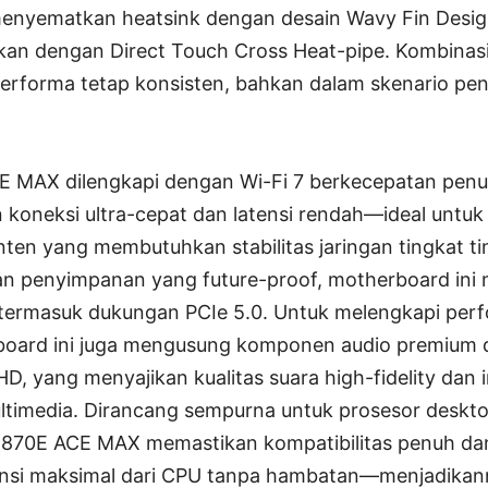
enyematkan heatsink dengan desain Wavy Fin Desig
kan dengan Direct Touch Cross Heat-pipe. Kombinasi
performa tetap konsisten, bahkan dalam skenario pe
 MAX dilengkapi dengan Wi-Fi 7 berkecepatan penu
koneksi ultra-cepat dan latensi rendah—ideal untuk
ten yang membutuhkan stabilitas jaringan tingkat ti
an penyimpanan yang future-proof, motherboard in
 termasuk dukungan PCIe 5.0. Untuk melengkapi per
board ini juga mengusung komponen audio premium 
D, yang menyajikan kualitas suara high-fidelity dan 
timedia. Dirancang sempurna untuk prosesor desk
X870E ACE MAX memastikan kompatibilitas penuh d
si maksimal dari CPU tanpa hambatan—menjadikanny