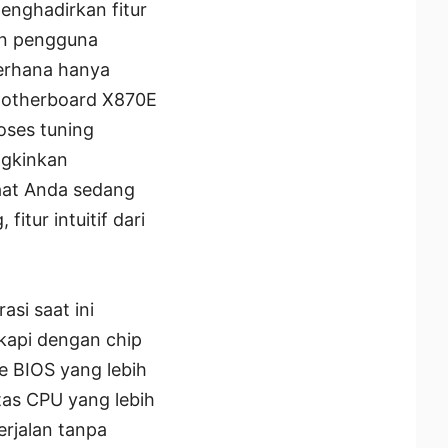
menghadirkan fitur
an pengguna
erhana hanya
, motherboard X870E
oses tuning
ngkinkan
saat Anda sedang
itur intuitif dari
si saat ini
kapi dengan chip
e BIOS yang lebih
tas CPU yang lebih
erjalan tanpa