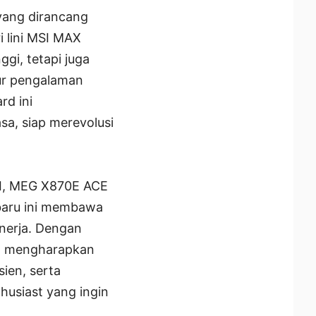
yang dirancang
 lini MSI MAX
gi, tetapi juga
ur pengalaman
rd ini
a, siap merevolusi
SI, MEG X870E ACE
baru ini membawa
nerja. Dengan
at mengharapkan
sien, serta
thusiast yang ingin