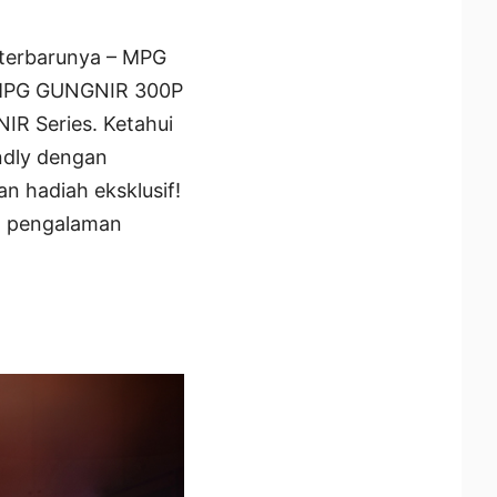
 terbarunya – MPG
MPG GUNGNIR 300P
R Series. Ketahui
ndly dengan
n hadiah eksklusif!
n pengalaman