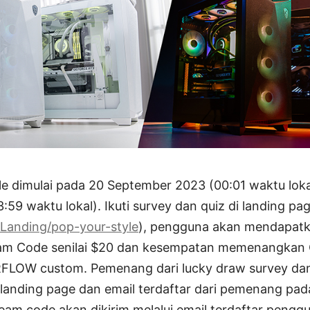
le dimulai pada 20 September 2023 (00:01 waktu lok
9 waktu lokal). Ikuti survey dan quiz di landing pa
/Landing/pop-your-style
), pengguna akan mendapat
m Code senilai $20 dan kesempatan memenangkan
LOW custom. Pemenang dari lucky draw survey dan
landing page dan email terdaftar dari pemenang pad
am code akan dikirim melalui email terdaftar pengg