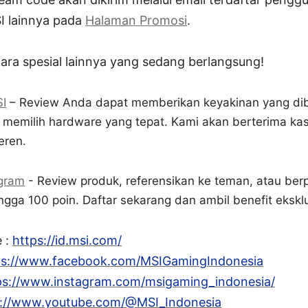
I lainnya pada
Halaman Promosi
.
ara spesial lainnya yang sedang berlangsung!
SI
– Review Anda dapat memberikan keyakinan yang dib
a memilih hardware yang tepat. Kami akan berterima k
eren.
gram
- Review produk, referensikan ke teman, atau berp
gga 100 poin. Daftar sekarang dan ambil benefit ekskl
e :
https://id.msi.com/
ps://www.facebook.com/MSIGamingIndonesia
ps://www.instagram.com/msigaming_indonesia/
s://www.youtube.com/@MSI_Indonesia