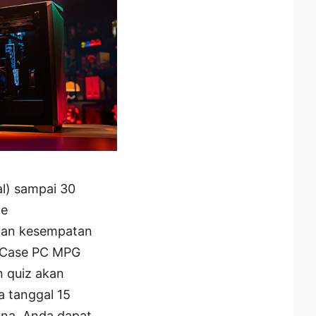
al) sampai 30
ge
kan kesempatan
 Case PC MPG
 quiz akan
a tanggal 15
una. Anda dapat