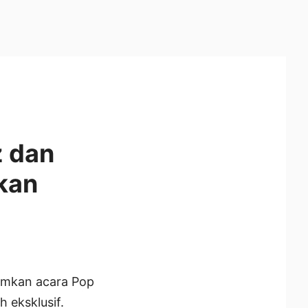
z dan
kan
umkan acara Pop
 eksklusif.