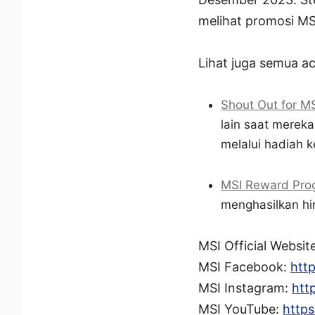
melihat promosi MS
Lihat juga semua ac
Shout Out for M
lain saat merek
melalui hadiah k
MSI Reward Pro
menghasilkan hin
MSI Official Websit
MSI Facebook:
htt
MSI Instagram:
htt
MSI YouTube:
http