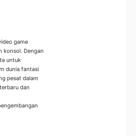
 video game
n konsol. Dengan
ita untuk
m dunia fantasi
ang pesat dalam
terbaru dan
am pengembangan