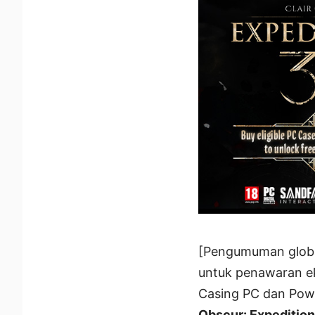
[Pengumuman global
untuk penawaran eks
Casing PC dan Pow
Obscur: Expeditio