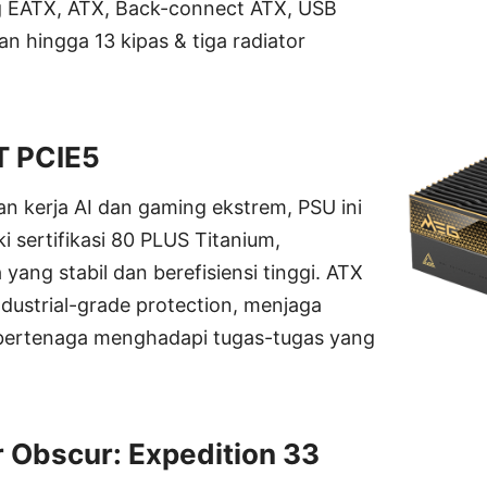
EATX, ATX, Back-connect ATX, USB
n hingga 13 kipas & tiga radiator
T PCIE5
an kerja AI dan gaming ekstrem, PSU ini
 sertifikasi 80 PLUS Titanium,
ang stabil dan berefisiensi tinggi. ATX
dustrial-grade protection, menjaga
 bertenaga menghadapi tugas-tugas yang
r Obscur: Expedition 33