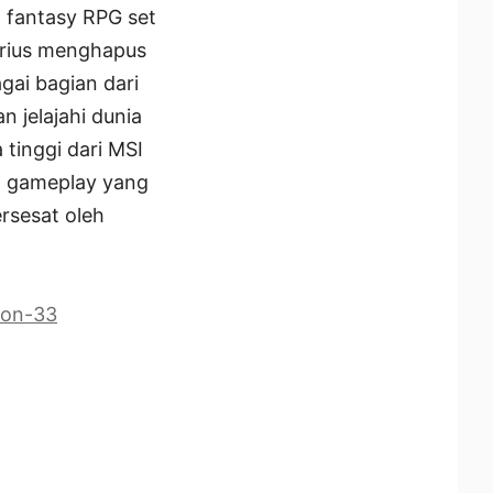
d fantasy RPG set
terius menghapus
gai bagian dari
n jelajahi dunia
tinggi dari MSI
n gameplay yang
rsesat oleh
ion-33