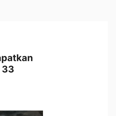
apatkan
 33