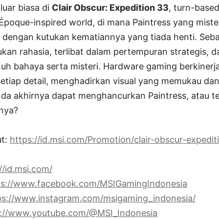
luar biasa di
Clair Obscur: Expedition 33
, turn-base
e Époque-inspired world, di mana Paintress yang mis
 dengan kutukan kematiannya yang tiada henti. Seba
kan rahasia, terlibat dalam pertempuran strategis, da
uh bahaya serta misteri. Hardware gaming berkinerja 
tiap detail, menghadirkan visual yang memukau da
nda akhirnya dapat menghancurkan Paintress, atau te
nya?
ut:
https://id.msi.com/Promotion/clair-obscur-expedit
//id.msi.com/
ps://www.facebook.com/MSIGamingIndonesia
ps://www.instagram.com/msigaming_indonesia/
s://www.youtube.com/@MSI_Indonesia