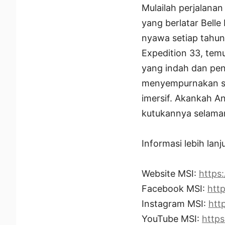
Mulailah perjalanan 
yang berlatar Bell
nyawa setiap tahun
Expedition 33, temu
yang indah dan pen
menyempurnakan se
imersif. Akankah A
kutukannya selama
Informasi lebih lanj
Website MSI:
https:
Facebook MSI:
htt
Instagram MSI:
htt
YouTube MSI:
http