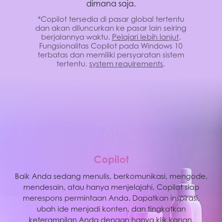
dimana saja.
*Copilot tersedia di pasar global tertentu
dan akan diluncurkan ke pasar lain seiring
berjalannya waktu.
Pelajari lebih lanjut
.
Fungsionalitas Copilot pada Windows 10
terbatas dan memiliki persyaratan sistem
tertentu.
system requirements
.
M
S
C
o
p
i
l
o
t
MSI AI Engine mampu mendeteksi skenario pengguna
Baik Anda sedang menulis, berkomunikasi, mengode,
mendesain, atau hanya menjelajahi, Copilot siap
dan secara otomatis menyesuaikan pengaturan
hardware untuk mencapai performa terbaik. Dengan
merespons permintaan Anda. Dapatkan inspirasi,
mode AI yang mudah diatur dan sumber daya yang
ubah ide menjadi konten, dan tingkatkan
efisien, Anda dapat fokus pada hal-hal penting seperti
keterampilan Anda dengan hanya klik kanan,