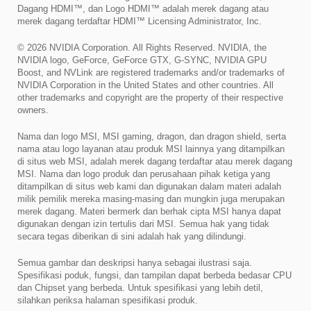
Dagang HDMI™, dan Logo HDMI™ adalah merek dagang atau
merek dagang terdaftar HDMI™ Licensing Administrator, Inc.
© 2026 NVIDIA Corporation. All Rights Reserved. NVIDIA, the
NVIDIA logo, GeForce, GeForce GTX, G-SYNC, NVIDIA GPU
Boost, and NVLink are registered trademarks and/or trademarks of
NVIDIA Corporation in the United States and other countries. All
other trademarks and copyright are the property of their respective
owners.
Nama dan logo MSI, MSI gaming, dragon, dan dragon shield, serta
nama atau logo layanan atau produk MSI lainnya yang ditampilkan
di situs web MSI, adalah merek dagang terdaftar atau merek dagang
MSI. Nama dan logo produk dan perusahaan pihak ketiga yang
ditampilkan di situs web kami dan digunakan dalam materi adalah
milik pemilik mereka masing-masing dan mungkin juga merupakan
merek dagang. Materi bermerk dan berhak cipta MSI hanya dapat
digunakan dengan izin tertulis dari MSI. Semua hak yang tidak
secara tegas diberikan di sini adalah hak yang dilindungi.
Semua gambar dan deskripsi hanya sebagai ilustrasi saja.
Spesifikasi poduk, fungsi, dan tampilan dapat berbeda bedasar CPU
dan Chipset yang berbeda. Untuk spesifikasi yang lebih detil,
silahkan periksa halaman spesifikasi produk.