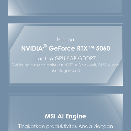
Hingga
®
NVIDIA
GeForce RTX™ 5060
Laptop GPU 8GB GDDR7
Didukung dengan arsitektur NVIDIA Blackwell, DLSS 4, dan
teknologi Max-Q.
MSI AI Engine
Tingkatkan produktivitas Anda dengan