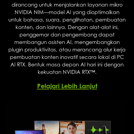
dirancang untuk menjalankan layanan mikro
DLSS adalah rangkaian teknologi rendering
NVIDIA NIM—model AI yang dioptimalkan
neural revolusioner yang menggunakan AI untuk
untuk bahasa, suara, penglihatan, pembuatan
meningkatkan FPS, mengurangi latensi, dan
konten, dan lainnya. Dengan alat-alat ini,
memperbaiki kualitas gambar. Kemajuan
penggemar dan pengembang dapat
terbaru, DLSS 4, menghadirkan Multi Frame
membangun asisten AI, mengembangkan
Generation baru dan peningkatan Ray
plugin produktivitas, atau merancang alur kerja
Reconstruction serta Super Resolution, didukung
pembuatan konten inovatif secara lokal di PC
oleh GPU GeForce RTX™ 50 Series dan Tensor
AI RTX. Bentuk masa depan AI hari ini dengan
Cores generasi kelima. DLSS pada GeForce RTX
kekuatan NVIDIA RTX™.
adalah cara terbaik untuk bermain game,
didukung oleh superkomputer AI NVIDIA di
Pelajari Lebih Lanjut
cloud yang terus meningkatkan kemampuan
gaming PC Anda.