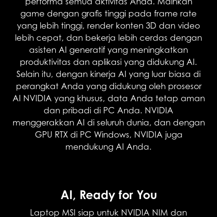
performa semua aktivitas Anda. Mainkan
game dengan grafis tinggi pada frame rate
yang lebih tinggi, render konten 3D dan video
lebih cepat, dan bekerja lebih cerdas dengan
asisten AI generatif yang meningkatkan
produktivitas dan aplikasi yang didukung AI.
Selain itu, dengan kinerja AI yang luar biasa di
perangkat Anda yang didukung oleh prosesor
AI NVIDIA yang khusus, data Anda tetap aman
dan pribadi di PC Anda. NVIDIA
menggerakkan AI di seluruh dunia, dan dengan
GPU RTX di PC Windows, NVIDIA juga
mendukung AI Anda.
NVIDIA DLSS 4
AI, Ready for You
Supreme Speed. Superior Visuals.
Powered by AI.
Laptop MSI siap untuk NVIDIA NIM dan