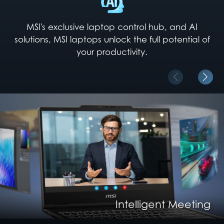
MSI's exclusive laptop control hub, and AI
solutions, MSI laptops unlock the full potential of
your productivity.
Intelligent Content Creation
Intelligent Entertainment
Intelligent Meeting
Intelligent Gaming