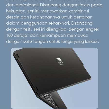
dan profesional. Dirancang dengan fokus pada
kekuatan, seri ini menawarkan kombinasi
desain dan ketahanannya untuk bertahan
dalam penggunaan sehari-hari. Dirancang
dengan teliti, seri ini dilengkapi dengan engsel
180 derajat dan kemampuan membuka
dengan satu tangan untuk fungsi yang lancar.