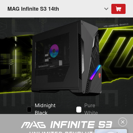
MAG Infinite S3 14th
Midnight
Pure
Black
White
✕