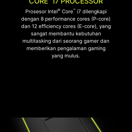
CORE
i
7 PROCESSOR
meningkatkan jangka hidupnya, dengan
teknologi DDR5 yang canggih serta
®
™
Prosesor Intel
Core
i7 dilengkapi
tambahan opsi kustomisasi untuk estetika.
menghadirkan heatsink, memungkinkan gamer
dengan 8 performance cores (P-core)
untuk menikmati pengalaman gaming yang
dan 12 efficiency cores (E-core), yang
efisien dan stabil.
sangat membantu kebutuhan
multitasking dari seorang gamer dan
*Opsional. Spesifikasi asli dapat berbeda mengikuti
memberikan pengalaman gaming
konfigurasi.
*Spesifikasi asli dapat berbeda mengikuti negara.
yang mulus.