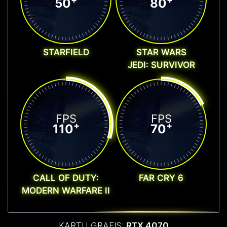
50
80
STARFIELD
STAR WARS
JEDI: SURVIVOR
FPS
FPS
+
+
110
70
CALL OF DUTY:
FAR CRY 6
MODERN WARFARE II
KARTU GRAFIS:
RTX 4070