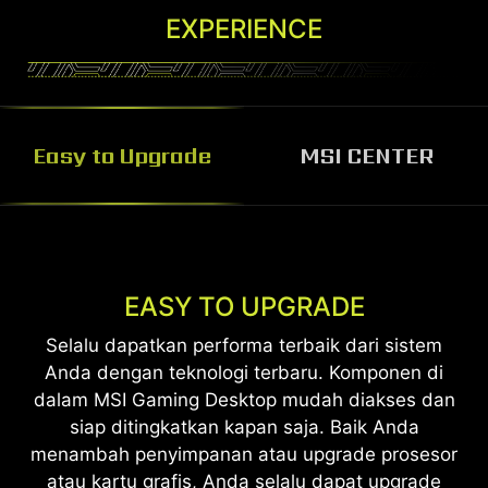
EXPERIENCE
Easy to Upgrade
MSI CENTER
MSI CENTER
Software MSI Center membantu Anda
EASY TO UPGRADE
mengontrol dan menyesuaikan Desktop MSI
Selalu dapatkan performa terbaik dari sistem
Anda seperti yang Anda inginkan. Monitor,
Anda dengan teknologi terbaru. Komponen di
sesuaikan, dan optimalkan dengan mudah
dalam MSI Gaming Desktop mudah diakses dan
melalui satu sistem terpadu.
siap ditingkatkan kapan saja. Baik Anda
menambah penyimpanan atau upgrade prosesor
Lebih Lanjut
atau kartu grafis, Anda selalu dapat upgrade