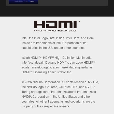
Intel, the Intel Logo, Intel Inside, Intel Core, and Core
Inside are trademarks of Intel Corporation or its
subsidiaries in the U.S. and/or other countries.
Istilah HDMI™, HDMI™ High-Definition Multimedia
Interface, desain Dagang HDMI™, dan Logo HDMI™
adalah merek dagang atau merek dagang terdaftar
HDMI™ Licensing Administrator, Inc.
© 2026 NVIDIA Corporation. All rights reserved. NVIDIA,
the NVIDIA logo, GeForce, GeForce RTX, and NVIDIA
Turing are registered trademarks and/or trademarks of
NVIDIA Corporation in the United States and other
countries. All other trademarks and copyrights are the
property of their respective owners.