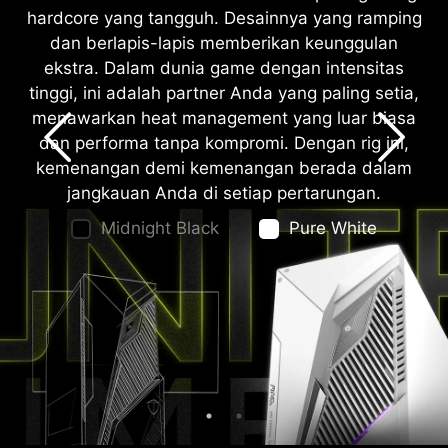
hardcore yang tangguh. Desainnya yang ramping
pandang yang memungkinkan Anda
dan berlapis-lapis memberikan keunggulan
memamerkan desktop pribadi Anda.
ekstra. Dalam dunia game dengan intensitas
tinggi, ini adalah partner Anda yang paling setia,
menawarkan heat management yang luar biasa
dan performa tanpa kompromi. Dengan rig ini,
kemenangan demi kemenangan berada dalam
jangkauan Anda di setiap pertarungan.
Midnight Black
Pure White
Midnight Black
Pure White
LIGHT UP YOUR RIG
Kustomisasikan MAG Infinite S3 Anda dengan
Mystic Light. Pilih warna apapun yang tersedia
dari palette dan desain LED Effect Anda.