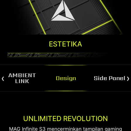
ESTETIKA
AMBIENT
Design
Side Panel
LINK
UNLIMITED REVOLUTION
SEE-THROUGH WINDOW
MAG Infinite S3 mencerminkan tampilan gaming
MAG Infinite S3 memiliki panel samping tembus