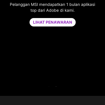
Pelanggan MSI mendapatkan 1 bulan aplikasi
Tin
top dari Adobe di kami.
m
Game 
LIHAT PENAWARAN
yang d
game A
tidak
kinerj
Cobalah