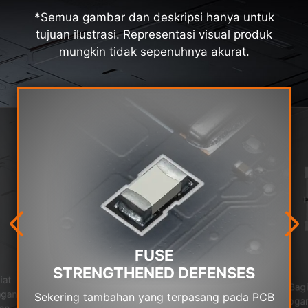
*Semua gambar dan deskripsi hanya untuk
tujuan ilustrasi. Representasi visual produk
mungkin tidak sepenuhnya akurat.
FUSE
STRENGTHENED DEFENSES
iat
Bagi
ngan
Sekering tambahan yang terpasang pada PCB
loga
an