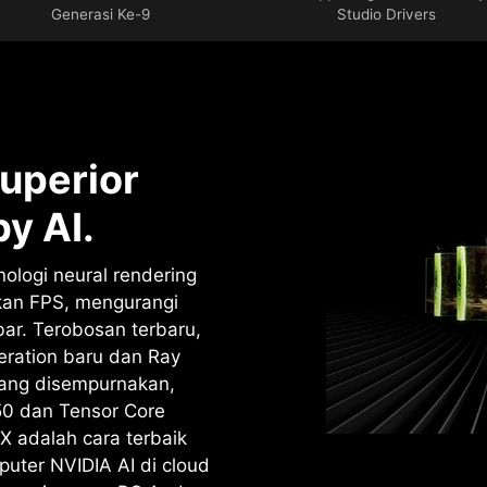
Generasi Ke-9
Studio Drivers
uperior
y AI.
ologi neural rendering
kan FPS, mengurangi
bar. Terobosan terbaru,
ration baru dan Ray
yang disempurnakan,
50 dan Tensor Core
X adalah cara terbaik
uter NVIDIA AI di cloud