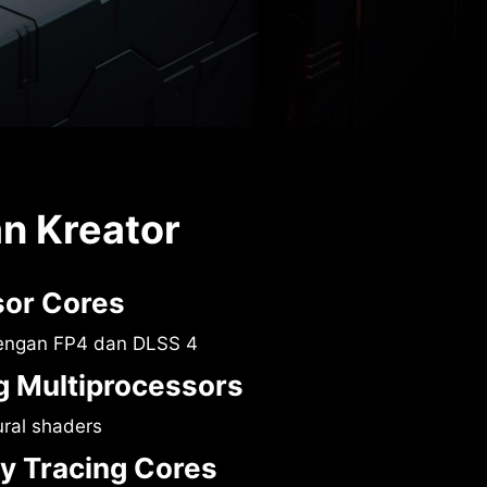
n Kreator
sor Cores
engan FP4 dan DLSS 4
 Multiprocessors
ural shaders
y Tracing Cores