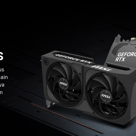
S
us
ain
ya
n