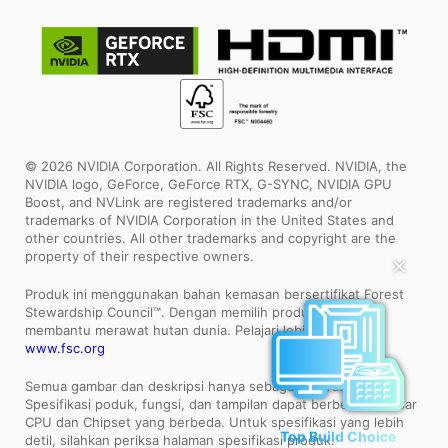
© 2026 NVIDIA Corporation. All Rights Reserved. NVIDIA, the
NVIDIA logo, GeForce, GeForce RTX, G-SYNC, NVIDIA GPU
Boost, and NVLink are registered trademarks and/or
trademarks of NVIDIA Corporation in the United States and
other countries. All other trademarks and copyright are the
✕
property of their respective owners.
Produk ini menggunakan bahan kemasan bersertifikat Forest
Stewardship Council™. Dengan memilih produk ini, Anda
membantu merawat hutan dunia. Pelajari lebih lanjut:
www.fsc.org
Semua gambar dan deskripsi hanya sebagai ilustrasi saja.
Spesifikasi poduk, fungsi, dan tampilan dapat berbeda bedasar
CPU dan Chipset yang berbeda. Untuk spesifikasi yang lebih
Top Build Choice
detil, silahkan periksa halaman spesifikasi produk.