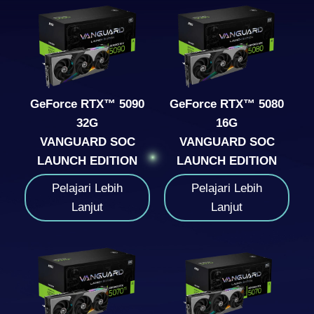
GeForce RTX™ 5090
GeForce RTX™ 5080
32G
16G
VANGUARD SOC
VANGUARD SOC
LAUNCH EDITION
LAUNCH EDITION
Pelajari Lebih
Pelajari Lebih
Lanjut
Lanjut