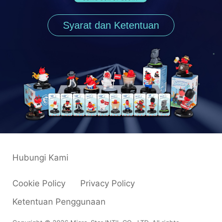
Syarat dan Ketentuan
Hubungi Kami
Cookie Policy
Privacy Policy
Ketentuan Penggunaan