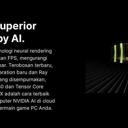
uperior
y AI.
ologi neural rendering
kan FPS, mengurangi
bar. Terobosan terbaru,
ration baru dan Ray
yang disempurnakan,
50 dan Tensor Core
X adalah cara terbaik
uter NVIDIA AI di cloud
ermain game PC Anda.