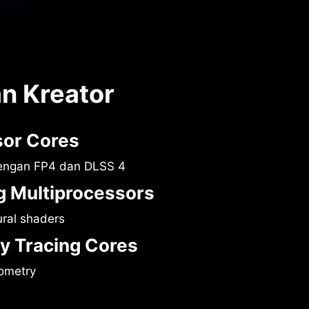
n Kreator
sor Cores
engan FP4 dan DLSS 4
 Multiprocessors
ural shaders
y Tracing Cores
ometry