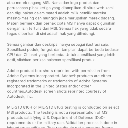
atau merek dagang MSI. Nama dan logo produk dan
perusahaan pihak ketiga yang ditampilkan di situs web kami
dan digunakan dalam materi adalah milik pemilik mereka
masing-masing dan mungkin juga merupakan merek dagang.
Materi bermerk dan berhak cipta MSI hanya dapat digunakan
dengan izin tertulis dari MSI. Semua hak yang tidak secara
tegas diberikan di sini adalah hak yang dilindungi.
Semua gambar dan deskripsi hanya sebagai ilustrasi saja.
Spesifikasi poduk, fungsi, dan tampilan dapat berbeda bedasar
CPU dan Chipset yang berbeda. Untuk spesifikasi yang lebih
detil, silahkan periksa halaman spesifikasi produk.
Adobe product box shots reprinted with permission from
Adobe Systems Incorporated. Adobe® products are either
registered trademarks or trademarks of Adobe Systems
Incorporated in the United States and/or other
countries.Autodesk screen shots reprinted courtesy of
Autodesk, Inc.
MIL-STD 810H or MIL-STD 810G testing is conducted on select
MSI products. The testing is not a representation of MSI
products satisfying U.S. Department of Defense (DoD)
requirements or for military use. Validation process is done in
laboratory conditions. Test results do not guarantee future