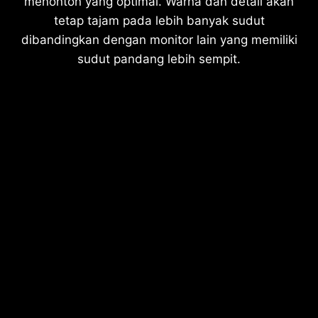
menonton yang optimal. Warna dan detail akan
tetap tajam pada lebih banyak sudut
dibandingkan dengan monitor lain yang memiliki
sudut pandang lebih sempit.