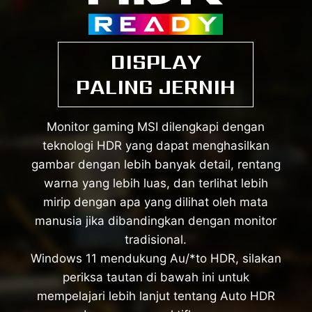
DISPLAY
PALING JERNIH
Monitor gaming MSI dilengkapi dengan
teknologi HDR yang dapat menghasilkan
gambar dengan lebih banyak detail, rentang
warna yang lebih luas, dan terlihat lebih
mirip dengan apa yang dilihat oleh mata
manusia jika dibandingkan dengan monitor
tradisional.
Windows 11 mendukung Au/*to HDR, silakan
periksa tautan di bawah ini untuk
mempelajari lebih lanjut tentang Auto HDR