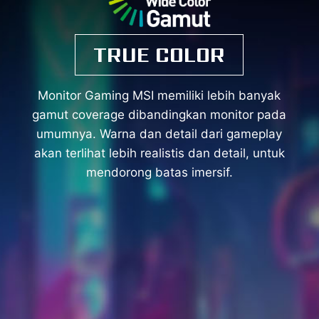
TRUE COLOR
Monitor Gaming MSI memiliki lebih banyak
gamut coverage dibandingkan monitor pada
umumnya. Warna dan detail dari gameplay
akan terlihat lebih realistis dan detail, untuk
mendorong batas imersif.