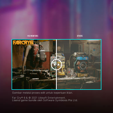
Gambar melalui proses edit untuk keperluan iklan.
Far Cry® 6 & © 2021 Ubisoft Entertainment.
Lisensi game bundle oleh Software Symbiosis Pte Ltd.