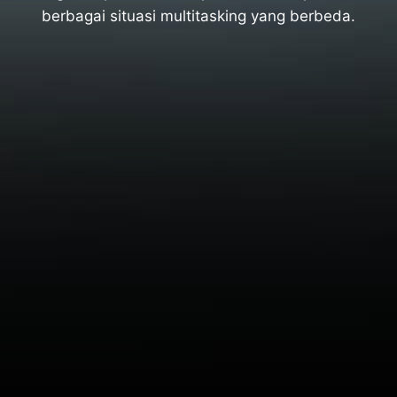
berbagai situasi multitasking yang berbeda.