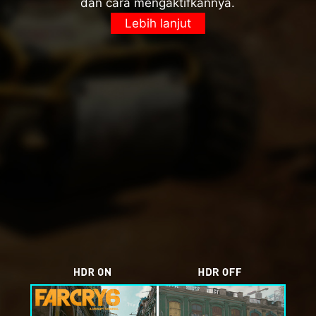
dan cara mengaktifkannya.
Lebih lanjut