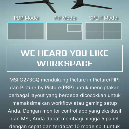
PBP Mode
PIP Mode
SPLIT Mode
WE HEARD YOU LIKE
WORKSPACE
MSI G273CQ mendukung Picture in Picture(PIP)
dan Picture by Picture(PBP) untuk menciptakan
berbagai layout yang berbeda dicocokkan untuk
memaksimalkan workflow atau gaming setup
Anda. Dengan monitor control app yang eksklusif
dari MSI, Anda dapat membagi hingga 5 panel
dengan cepat dan terdapat 10 mode split untuk