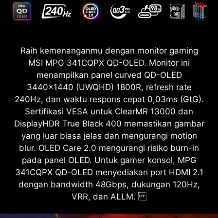
Raih kemenanganmu dengan monitor gaming
MSI MPG 341CQPX QD-OLED. Monitor ini
menampilkan panel curved QD-OLED
3440x1440 (UWQHD) 1800R, refresh rate
240Hz, dan waktu respons cepat 0,03ms (GtG).
Sertifikasi VESA untuk ClearMR 13000 dan
DisplayHDR True Black 400 memastikan gambar
yang luar biasa jelas dan mengurangi motion
blur. OLED Care 2.0 mengurangi risiko burn-in
pada panel OLED. Untuk gamer konsol, MPG
341CQPX QD-OLED menyediakan port HDMI 2.1
dengan bandwidth 48Gbps, dukungan 120Hz,
VRR, dan ALLM.