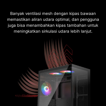
Banyak ventilasi mesh dengan kipas bawaan
Banyak ventilasi mesh dengan kipas bawaan
memastikan aliran udara optimal, dan pengguna
memastikan aliran udara optimal, dan pengguna
juga bisa menambahkan kipas tambahan untuk
juga bisa menambahkan kipas tambahan untuk
meningkatkan sirkulasi udara lebih lanjut.
meningkatkan sirkulasi udara lebih lanjut.
FAN Support