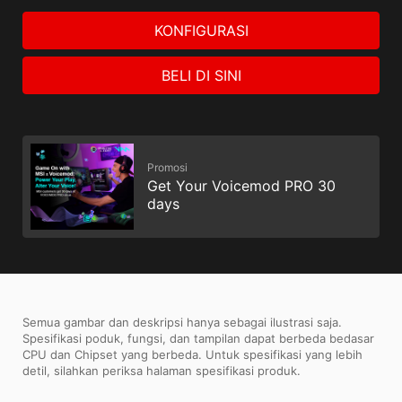
KONFIGURASI
BELI DI SINI
Promosi
Get Your Voicemod PRO 30
days
Semua gambar dan deskripsi hanya sebagai ilustrasi saja.
Spesifikasi poduk, fungsi, dan tampilan dapat berbeda bedasar
CPU dan Chipset yang berbeda. Untuk spesifikasi yang lebih
detil, silahkan periksa halaman spesifikasi produk.