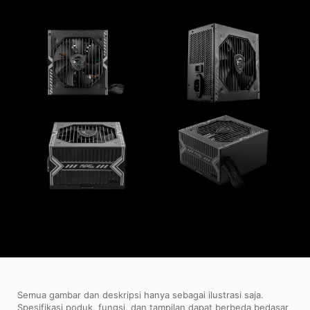
Semua gambar dan deskripsi hanya sebagai ilustrasi saja.
Spesifikasi poduk, fungsi, dan tampilan dapat berbeda bedasar