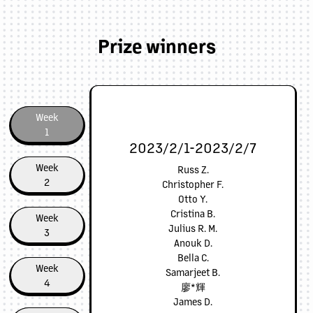
Prize winners
Week
1
2023/2/1-2023/2/7
Week
Russ Z.
2
Christopher F.
Otto Y.
Cristina B.
Week
Julius R. M.
3
Anouk D.
Bella C.
Week
Samarjeet B.
4
廖*輝
James D.