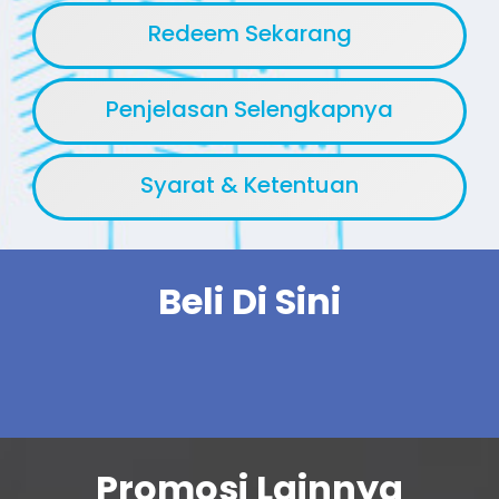
Redeem Sekarang
Penjelasan Selengkapnya
Syarat & Ketentuan
Beli Di Sini
Promosi Lainnya