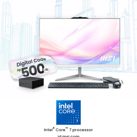
®
™
Intel
Core
7 processor
id.msi.com