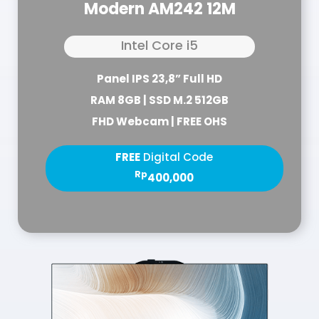
Modern AM242 12M
Intel Core i5
Panel IPS 23,8” Full HD
RAM 8GB | SSD M.2 512GB
FHD Webcam | FREE OHS
FREE
Digital Code
Rp
400,000