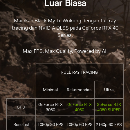
Luar Biasa
Mainkan Black Myth: Wukong dengan full ray
tracing dan NVIDIA DLSS pada GeForce RTX 40
Series.
Max FPS. Max Quality. Powered by AI.
FULL RAY TRACING
Minimal
Rekomendasi
Ultra
GeForce RTX
GeForce RTX
GeForce RTX
GPU
3060
4060
4080 SUPER
Resolusi
1080p 30 FPS
1080p 60 FPS
2160p 60 FPS