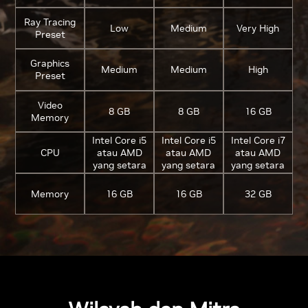
Ray Tracing
Low
Medium
Very High
Preset
Graphics
Medium
Medium
High
Preset
Video
8 GB
8 GB
16 GB
Memory
Intel Core i5
Intel Core i5
Intel Core i7
CPU
atau AMD
atau AMD
atau AMD
yang setara
yang setara
yang setara
Memory
16 GB
16 GB
32 GB