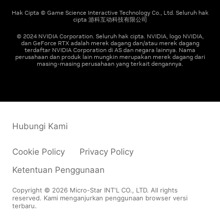
Hak Cipta © Game Science Interactive Technology Co., Ltd. Seluruh hak
cipta 游科互动科技有限公司
© 2024 NVIDIA Corporation. Seluruh hak cipta. NVIDIA, logo NVIDIA,
dan GeForce RTX adalah merek dagang dan/atau merek dagang
terdaftar NVIDIA Corporation di AS dan negara lainnya. Nama
perusahaan dan produk lain mungkin merupakan merek dagang dari
masing-masing perusahaan yang terkait dengannya.
Hubungi Kami
Cookie Policy
Privacy Policy
Ketentuan Penggunaan
Copyright © 2026 Micro-Star INT'L CO., LTD. All rights
reserved. Kami menganjurkan penggunaan browser versi
terbaru.