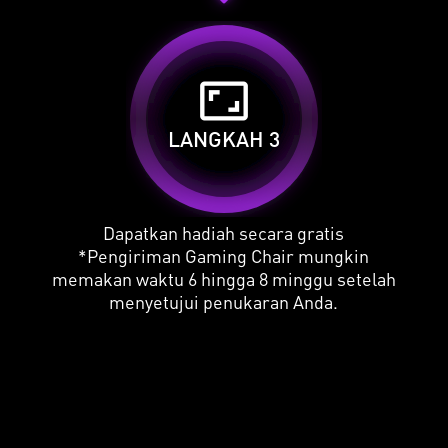
aspect_ratio
LANGKAH 3
Dapatkan hadiah secara gratis
*Pengiriman Gaming Chair mungkin
memakan waktu 6 hingga 8 minggu setelah
menyetujui penukaran Anda.
LIHAT INSTRUKSI DETAIL