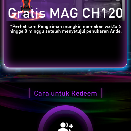
Gratis MAG CH120
*Perhatikan: Pengiriman mungkin memakan waktu 6
hingga 8 minggu setelah menyetujui penukaran Anda.
Redeem Sekarang
Cara untuk Redeem
group_add