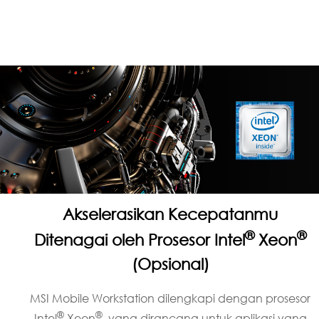
Akselerasikan Kecepatanmu
®
®
Ditenagai oleh Prosesor Intel
Xeon
(Opsional)
MSI Mobile Workstation dilengkapi dengan prosesor
®
®
Intel
Xeon
, yang dirancang untuk aplikasi yang