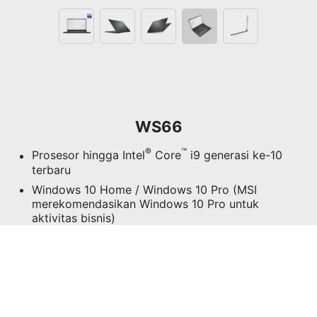
WS66
®
™
Prosesor hingga Intel
Core
i9 generasi ke-10
terbaru
Windows 10 Home / Windows 10 Pro (MSI
merekomendasikan Windows 10 Pro untuk
aktivitas bisnis)
(Mutakhirkan ke Windows 11* saat tersedia, lihat
di bawah)
®
NVIDIA
Quadro RTX™ 5000 16GB GDDR6(10TM)
®
NVIDIA
Quadro RTX™ 4000 8GB GDDR6(10TL)
®
NVIDIA
Quadro RTX™ 3000 6GB GDDR6(10TK)